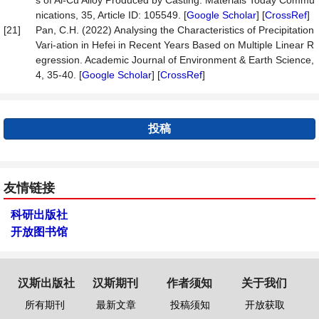
s of Al-Cu Alloy Produced by Casting. Materials Today Commu
nications, 35, Article ID: 105549. [
Google Scholar
] [
CrossRef
]
[21]
Pan, C.H. (2022) Analysing the Characteristics of Precipitation
Vari-ation in Hefei in Recent Years Based on Multiple Linear R
egression. Academic Journal of Environment & Earth Science,
4, 35-40. [
Google Scholar
] [
CrossRef
]
投稿
友情链接
科研出版社
开放图书馆
汉斯出版社
汉斯期刊
作者须知
关于我们
所有期刊
最新文章
投稿须知
开放获取