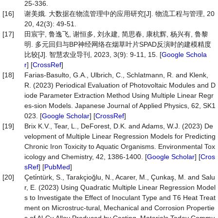
25-336.
[16]
谢美娥. 大数据在物流管理中的应用研究[J]. 物流工程与管理, 20
20, 42(3): 49-51.
[17]
田宸宇, 鲁逸飞, 谢恒多, 刘永建, 简思春, 康杭辉, 杨兴有, 鲁黎
明. 多元回归与BP神经网络在烟草叶片SPAD反演时的建模精度
比较[J]. 智慧农业导刊, 2023, 3(9): 9-11, 15. [
Google Schola
r
] [
CrossRef
]
[18]
Farias-Basulto, G.A., Ulbrich, C., Schlatmann, R. and Klenk,
R. (2023) Periodical Evaluation of Photovoltaic Modules and D
iode Parameter Extraction Method Using Multiple Linear Regr
es-sion Models. Japanese Journal of Applied Physics, 62, SK1
023. [
Google Scholar
] [
CrossRef
]
[19]
Brix K.V., Tear, L., DeForest, D.K. and Adams, W.J. (2023) De
velopment of Multiple Linear Regression Models for Predicting
Chronic Iron Toxicity to Aquatic Organisms. Environmental Tox
icology and Chemistry, 42, 1386-1400. [
Google Scholar
] [
Cros
sRef
] [
PubMed
]
[20]
Çeti̇ntürk, S., Tarakçioğlu, N., Acarer, M., Çunkaş, M. and Salu
r, E. (2023) Using Quadratic Multiple Linear Regression Model
s to Investigate the Effect of Inoculant Type and T6 Heat Treat
ment on Microstruc-tural, Mechanical and Corrosion Propertie