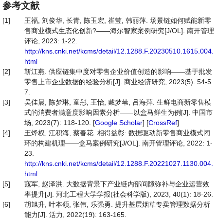
参考文献
[1]
王福, 刘俊华, 长青, 陈玉宏, 崔莹, 韩丽萍. 场景链如何赋能新零
售商业模式生态化创新?——海尔智家案例研究[J/OL]. 南开管理
评论, 2023: 1-22.
http://kns.cnki.net/kcms/detail/12.1288.F.20230510.1615.004.
html
[2]
靳江燕. 供应链集中度对零售企业价值创造的影响——基于批发
零售上市企业数据的经验分析[J]. 商业经济研究, 2023(5): 54-5
7.
[3]
吴佳晨, 陈梦琳, 童彤, 王怡, 戴梦苇, 吕海萍. 生鲜电商新零售模
式的消费者满意度影响因素分析——以盒马鲜生为例[J]. 中国市
场, 2023(7): 118-120. [
Google Scholar
] [
CrossRef
]
[4]
王烽权, 江积海, 蔡春花. 相得益彰: 数据驱动新零售商业模式闭
环的构建机理——盒马案例研究[J/OL]. 南开管理评论, 2022: 1-
23.
http://kns.cnki.net/kcms/detail/12.1288.F.20221027.1130.004.
html
[5]
寇军, 赵泽洪. 大数据背景下产业链内部间隙弥补与企业运营效
率提升[J]. 河北工程大学学报(社会科学版), 2023, 40(1): 18-26.
[6]
胡旭升, 叶本领, 张伟, 乐强勇. 提升基层烟草专卖管理数据分析
能力[J]. 活力, 2022(19): 163-165.