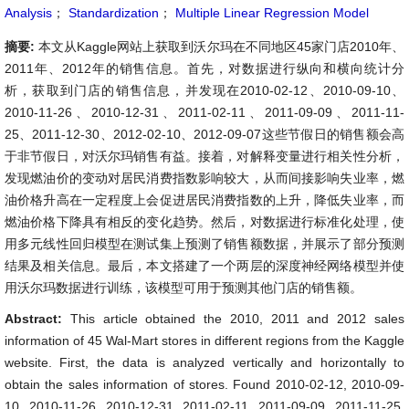
Analysis
；
Standardization
；
Multiple Linear Regression Model
摘要:
本文从Kaggle网站上获取到沃尔玛在不同地区45家门店2010年、
2011年、2012年的销售信息。首先，对数据进行纵向和横向统计分
析，获取到门店的销售信息，并发现在2010-02-12、2010-09-10、
2010-11-26、2010-12-31、2011-02-11、2011-09-09、2011-11-
25、2011-12-30、2012-02-10、2012-09-07这些节假日的销售额会高
于非节假日，对沃尔玛销售有益。接着，对解释变量进行相关性分析，
发现燃油价的变动对居民消费指数影响较大，从而间接影响失业率，燃
油价格升高在一定程度上会促进居民消费指数的上升，降低失业率，而
燃油价格下降具有相反的变化趋势。然后，对数据进行标准化处理，使
用多元线性回归模型在测试集上预测了销售额数据，并展示了部分预测
结果及相关信息。最后，本文搭建了一个两层的深度神经网络模型并使
用沃尔玛数据进行训练，该模型可用于预测其他门店的销售额。
Abstract:
This article obtained the 2010, 2011 and 2012 sales
information of 45 Wal-Mart stores in different regions from the Kaggle
website. First, the data is analyzed vertically and horizontally to
obtain the sales information of stores. Found 2010-02-12, 2010-09-
10, 2010-11-26, 2010-12-31, 2011-02-11, 2011-09-09, 2011-11-25,