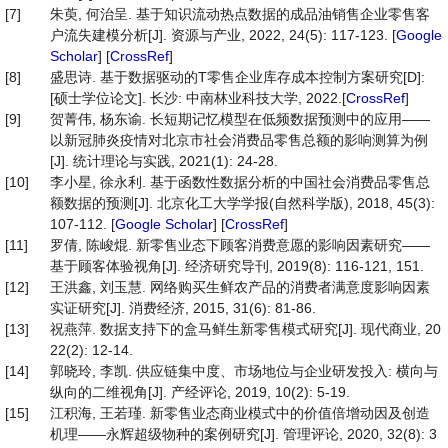
[7]
朱萸, 何治呈. 基于知识流动热点数据的成品油销售企业零售客
户流失建模分析[J]. 资源与产业, 2022, 24(5): 117-123. [
Google
Scholar
] [
CrossRef
]
[8]
盛思诗. 基于数据驱动的T零售企业库存成本控制方案研究[D]:
[硕士学位论文]. 长沙: 中南林业科技大学, 2022.[
CrossRef
]
[9]
贺菁伟, 杨东谕. 长短期记忆模型在低频数据预测中的应用——
以新冠肺炎疫情对北京市社会消费品零售总额的影响测算为例
[J]. 统计理论与实践, 2021(1): 24-28.
[10]
李小星, 徐永利. 基于函数性数据分析的中国社会消费品零售总
额数据的预测[J]. 北京化工大学学报(自然科学版), 2018, 45(3):
107-112. [
Google Scholar
] [
CrossRef
]
[11]
罗倩, 陈峻焜. 新零售业态下顾客消费意愿的影响因素研究——
基于顾客体验视角[J]. 经济研究导刊, 2019(8): 116-121, 151.
[12]
王洪鑫, 刘玉慧. 网络购买生鲜农产品的消费者满意度影响因素
实证研究[J]. 消费经济, 2015, 31(6): 81-86.
[13]
祝燕萍. 数据支持下的盒马鲜生新零售模式研究[J]. 现代商业, 20
22(2): 12-14.
[14]
郭晓玲, 李凯. 供应链集中度、市场地位与企业研发投入: 横向与
纵向的二维视角[J]. 产经评论, 2019, 10(2): 5-19.
[15]
江积海, 王若瑾. 新零售业态商业模式中的价值倍增动因及创造
机理——永辉超级物种的案例研究[J]. 管理评论, 2020, 32(8): 3