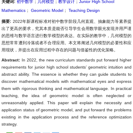
关键词:
初中数学
；
几何模型
；
教学设计
；
Junior High School
Mathematics
；
Geometric Model
；
Teaching Design
摘要:
2022年新课程标准对初中数学阶段几何直观、抽象能力等素养提
出了更高的要求，究其本质是能否引导学生会用数学眼光发现并用严谨
的思维与数学语言进行数学模型的表达。在实际的教学中，几何模型的
思想常常遭到冷落或者不合理应用。本文将阐述几何模型的必要性和应
用现状，并提出在应用过程中存在的问题与借鉴性的优化策略。
Abstract:
In 2022, the new curriculum standards put forward higher
requirements for junior high school students’ geometric intuition and
abstract ability. The essence is whether they can guide students to
discover mathematical models with mathematical eyes and express
them with rigorous thinking and mathematical language. In practical
teaching, the idea of geometric model is often neglected or
unreasonably applied. This paper will explain the necessity and
application status of geometric model, and put forward the problems
existing in the application process and the reference optimization
strategy.