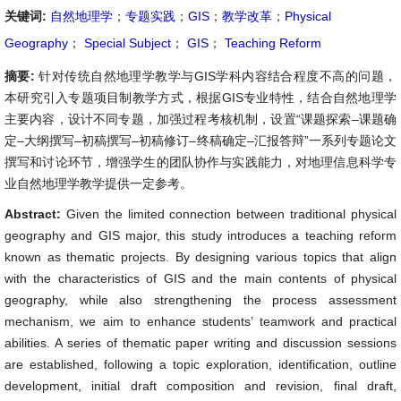
关键词:
自然地理学
；
专题实践
；
GIS
；
教学改革
；
Physical
Geography
；
Special Subject
；
GIS
；
Teaching Reform
摘要:
针对传统自然地理学教学与GIS学科内容结合程度不高的问题，
本研究引入专题项目制教学方式，根据GIS专业特性，结合自然地理学
主要内容，设计不同专题，加强过程考核机制，设置“课题探索–课题确
定–大纲撰写–初稿撰写–初稿修订–终稿确定–汇报答辩”一系列专题论文
撰写和讨论环节，增强学生的团队协作与实践能力，对地理信息科学专
业自然地理学教学提供一定参考。
Abstract:
Given the limited connection between traditional physical
geography and GIS major, this study introduces a teaching reform
known as thematic projects. By designing various topics that align
with the characteristics of GIS and the main contents of physical
geography, while also strengthening the process assessment
mechanism, we aim to enhance students’ teamwork and practical
abilities. A series of thematic paper writing and discussion sessions
are established, following a topic exploration, identification, outline
development, initial draft composition and revision, final draft,