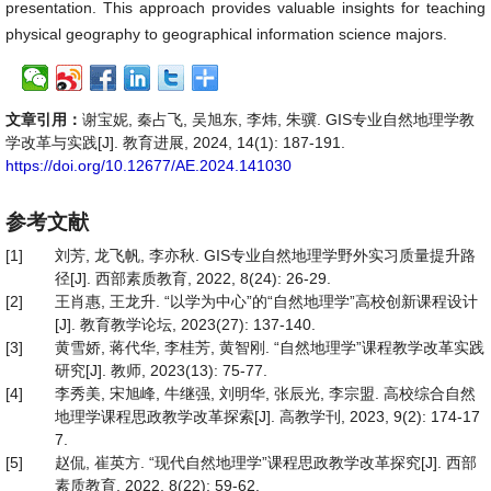
presentation. This approach provides valuable insights for teaching
physical geography to geographical information science majors.
文章引用：
谢宝妮, 秦占飞, 吴旭东, 李炜, 朱骥. GIS专业自然地理学教
学改革与实践[J]. 教育进展, 2024, 14(1): 187-191.
https://doi.org/10.12677/AE.2024.141030
参考文献
[1]
刘芳, 龙飞帆, 李亦秋. GIS专业自然地理学野外实习质量提升路
径[J]. 西部素质教育, 2022, 8(24): 26-29.
[2]
王肖惠, 王龙升. “以学为中心”的“自然地理学”高校创新课程设计
[J]. 教育教学论坛, 2023(27): 137-140.
[3]
黄雪娇, 蒋代华, 李桂芳, 黄智刚. “自然地理学”课程教学改革实践
研究[J]. 教师, 2023(13): 75-77.
[4]
李秀美, 宋旭峰, 牛继强, 刘明华, 张辰光, 李宗盟. 高校综合自然
地理学课程思政教学改革探索[J]. 高教学刊, 2023, 9(2): 174-17
7.
[5]
赵侃, 崔英方. “现代自然地理学”课程思政教学改革探究[J]. 西部
素质教育, 2022, 8(22): 59-62.