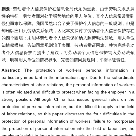
摘要:
劳动者个人信息保护在信息化时代尤为重要。由于劳动关系从属
性的特征，劳动者面对处于强势地位的用人单位，其个人信息常常受到
侵犯而难以保障。我国虽然出台了关于保护个人信息的一般规则，但是
却难以应用到劳动关系领域，因此本文探讨了劳动者个人信息保护存在
的四个困境：未能将劳动者个人信息保护纳入到劳动法领域、用人单位
知情权模糊、告知同意规则流于表面、劳动者举证困难。并为完善劳动
者个人信息保护而提出了建议，将劳动者个人信息保护纳入劳动法领
域，明确用人单位知情权界限，完善知情同意规则，平衡举证责任。
Abstract:
The protection of workers’ personal information is
particularly important in the information age. Due to the subordinate
characteristics of labor relations, the personal information of workers
is often violated and difficult to protect when facing the employer in a
strong position. Although China has issued general rules on the
protection of personal information, but it is difficult to apply to the field
of labor relations, so this paper discusses the four difficulties in the
protection of personal information of workers: failure to incorporate
the protection of personal information into the field of labor law, the
employer’s right to know is vague, the rule of consent is superficial,