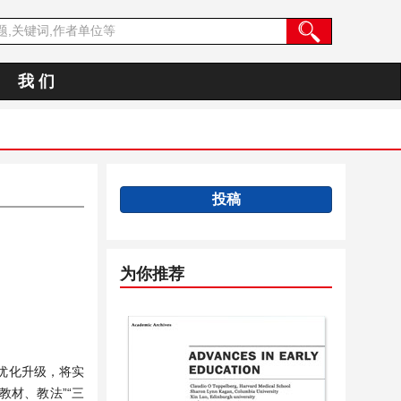
我 们
投稿
为你推荐
优化升级，将实
材、教法”“三