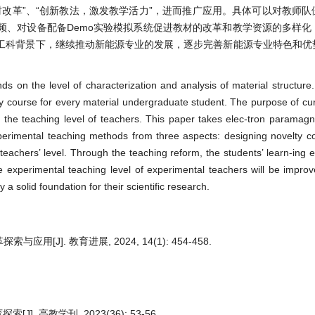
材改革”、“创新教法，激发教学活力”，进而推广应用。具体可以对教师
频、对设备配备Demo实验模拟系统促进教材的改革和教学资源的多样化
工科背景下，继续推动新能源专业的发展，逐步完善新能源专业特色和优
ds on the level of characterization and analysis of material structure
ry course for every material undergraduate student. The purpose of cu
nd the teaching level of teachers. This paper takes elec-tron paramag
erimental teaching methods from three aspects: designing novelty c
teachers’ level. Through the teaching reform, the students’ learn-ing
the experimental teaching level of experimental teachers will be improv
a solid foundation for their scientific research.
[J]. 教育进展, 2024, 14(1): 454-458.
 高教学刊, 2023(36): 53-56.