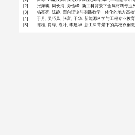
[2]
张海礁, 周长海, 孙俭峰. 新工科背景下金属材料专业外语“金课”
[3]
杨亮亮, 陈静. 面向理论与实践教学一体化的地方高校课程改革[J
[4]
于月, 吴巧凤, 张富, 于华. 新能源科学与工程专业教育教学改
[5]
陈桂, 肖晔, 袁叶, 李建华. 新工科背景下的高校双创教育改革