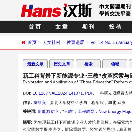
首 页
文 章
期 刊
投 稿
首页
人文社科
教育进展
Vol. 14 No. 1 (Januar
最新文章
历史文章
检索
领域
新工科背景下新能源专业“三教”改革探索与
Exploration and Application of “Three Education” Reform
DOI:
10.12677/AE.2024.141071
,
PDF
,
科研立项经费支
作者:
陈绪兴
：湖北大学材料科学与工程学院，湖北 武汉
关键词:
新能源专业
；
“三教”
；
工程教育
；
New Energy Majo
摘要:
为实现新工科下新能源专业人才培养目标，在探索培
验实践教学提质进位，摒除重教学、轻实践的思想，真正将