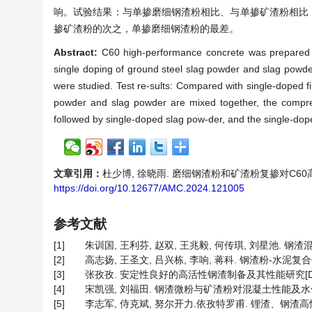
响。试验结果：与单掺磨细钢渣粉相比、与单掺矿渣粉相比
掺矿渣粉的次之，单掺磨细钢渣粉的最差。
Abstract:
C60 high-performance concrete was prepared b
single doping of ground steel slag powder and slag powd
were studied. Test re-sults: Compared with single-doped f
powder and slag powder are mixed together, the compres
followed by single-doped slag pow-der, and the single-dope
文章引用：
杜少博, 徐晓雨. 磨细钢渣粉和矿渣粉复掺对C60高性能混
https://doi.org/10.12677/AMC.2024.121005
参考文献
[1]
朱训国, 王利芬, 赵双, 王兆毅, 何传琪, 刘星池. 钢渣混凝
[2]
高志扬, 王圣文, 吕兴栋, 李响, 蒋科. 钢渣粉-水泥复合体系
[3]
张孜孜. 安定性良好的高活性钢渣制备及其性能研究[D]: [
[4]
宋凯强, 刘福田. 钢渣微粉与矿渣粉对混凝土性能及水化机理的影
[5]
李志军, 侍克斌, 努尔开力.依孜特罗甫. 锂渣、钢渣高性能混