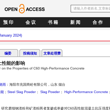
预 印
会 议
书 籍
新 闻
合 作
(January 2024)
编委
投稿须知
文章处理费
土性能的影响
r on the Properties of C60 High-Performance Concrete
晓雨
：海阳市兆国商砼有限公司，山东 烟台
性能
；
Steel Slag Powder
；
Slag Powder
；
High-Performance Concrete
，研究磨细钢渣粉和矿渣粉两者复掺或单掺对C60高性能混凝土抗压强度