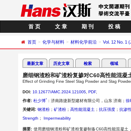
首 页
文 章
期 刊
投 稿
首页
化学与材料
材料化学前沿
Vol. 12 No. 1 
最新文章
历史文章
检索
领域
磨细钢渣粉和矿渣粉复掺对C60高性能混凝
Effect of Grinding Fine Steel Slag Powder and Slag Powde
DOI:
10.12677/AMC.2024.121005
,
PDF
,
*
作者:
杜少博
：济南路捷新型建材有限公司，山东 济南；
徐
关键词:
钢渣粉
；
矿渣粉
；
高性能混凝土
；
抗压强度
；
抗渗
Strength
；
Impermeability
摘要:
使用磨细钢渣粉和矿渣粉复掺制备C60高性能混凝土