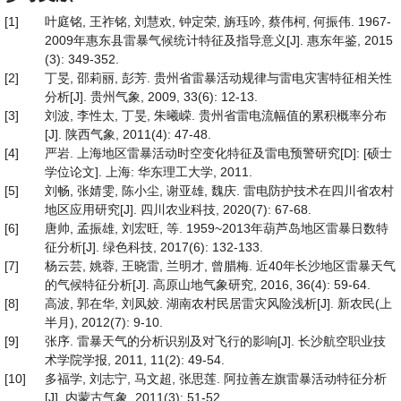
[1]
叶庭铭, 王祚铭, 刘慧欢, 钟定荣, 旃珏吟, 蔡伟柯, 何振伟. 1967-
2009年惠东县雷暴气候统计特征及指导意义[J]. 惠东年鉴, 2015
(3): 349-352.
[2]
丁旻, 邵莉丽, 彭芳. 贵州省雷暴活动规律与雷电灾害特征相关性
分析[J]. 贵州气象, 2009, 33(6): 12-13.
[3]
刘波, 李性太, 丁旻, 朱曦嵘. 贵州省雷电流幅值的累积概率分布
[J]. 陕西气象, 2011(4): 47-48.
[4]
严岩. 上海地区雷暴活动时空变化特征及雷电预警研究[D]: [硕士
学位论文]. 上海: 华东理工大学, 2011.
[5]
刘畅, 张婧雯, 陈小尘, 谢亚雄, 魏庆. 雷电防护技术在四川省农村
地区应用研究[J]. 四川农业科技, 2020(7): 67-68.
[6]
唐帅, 孟振雄, 刘宏旺, 等. 1959~2013年葫芦岛地区雷暴日数特
征分析[J]. 绿色科技, 2017(6): 132-133.
[7]
杨云芸, 姚蓉, 王晓雷, 兰明才, 曾腊梅. 近40年长沙地区雷暴天气
的气候特征分析[J]. 高原山地气象研究, 2016, 36(4): 59-64.
[8]
高波, 郭在华, 刘凤姣. 湖南农村民居雷灾风险浅析[J]. 新农民(上
半月), 2012(7): 9-10.
[9]
张序. 雷暴天气的分析识别及对飞行的影响[J]. 长沙航空职业技
术学院学报, 2011, 11(2): 49-54.
[10]
多福学, 刘志宁, 马文超, 张思莲. 阿拉善左旗雷暴活动特征分析
[J]. 内蒙古气象, 2011(3): 51-52.