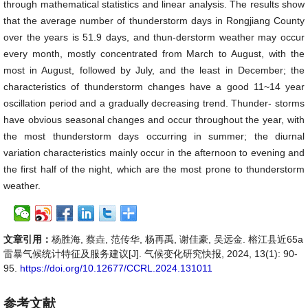
through mathematical statistics and linear analysis. The results show
that the average number of thunderstorm days in Rongjiang County
over the years is 51.9 days, and thun-derstorm weather may occur
every month, mostly concentrated from March to August, with the
most in August, followed by July, and the least in December; the
characteristics of thunderstorm changes have a good 11~14 year
oscillation period and a gradually decreasing trend. Thunder- storms
have obvious seasonal changes and occur throughout the year, with
the most thunderstorm days occurring in summer; the diurnal
variation characteristics mainly occur in the afternoon to evening and
the first half of the night, which are the most prone to thunderstorm
weather.
文章引用：
杨胜海, 蔡垚, 范传华, 杨再禹, 谢佳豪, 吴远金. 榕江县近65a
雷暴气候统计特征及服务建议[J]. 气候变化研究快报, 2024, 13(1): 90-
95.
https://doi.org/10.12677/CCRL.2024.131011
参考文献