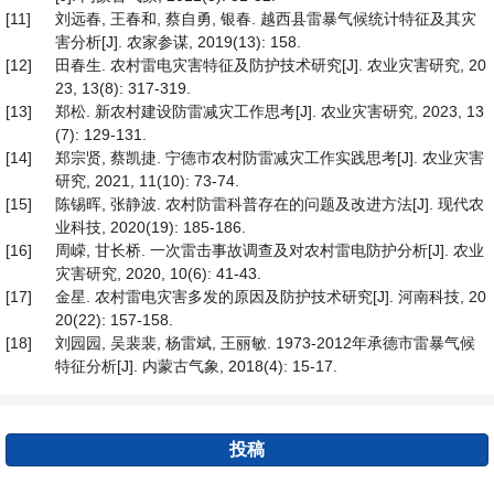
[11]
刘远春, 王春和, 蔡自勇, 银春. 越西县雷暴气候统计特征及其灾
害分析[J]. 农家参谋, 2019(13): 158.
[12]
田春生. 农村雷电灾害特征及防护技术研究[J]. 农业灾害研究, 20
23, 13(8): 317-319.
[13]
郑松. 新农村建设防雷减灾工作思考[J]. 农业灾害研究, 2023, 13
(7): 129-131.
[14]
郑宗贤, 蔡凯捷. 宁德市农村防雷减灾工作实践思考[J]. 农业灾害
研究, 2021, 11(10): 73-74.
[15]
陈锡晖, 张静波. 农村防雷科普存在的问题及改进方法[J]. 现代农
业科技, 2020(19): 185-186.
[16]
周嵘, 甘长桥. 一次雷击事故调查及对农村雷电防护分析[J]. 农业
灾害研究, 2020, 10(6): 41-43.
[17]
金星. 农村雷电灾害多发的原因及防护技术研究[J]. 河南科技, 20
20(22): 157-158.
[18]
刘园园, 吴裴裴, 杨雷斌, 王丽敏. 1973-2012年承德市雷暴气候
特征分析[J]. 内蒙古气象, 2018(4): 15-17.
投稿