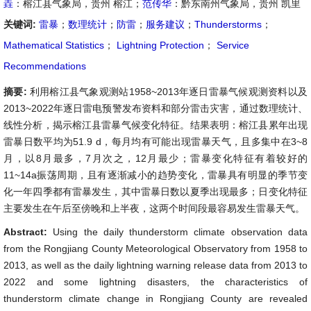
垚
：榕江县气象局，贵州 榕江；
范传华
：黔东南州气象局，贵州 凯里
关键词:
雷暴
；
数理统计
；
防雷
；
服务建议
；
Thunderstorms
；
Mathematical Statistics
；
Lightning Protection
；
Service
Recommendations
摘要:
利用榕江县气象观测站1958~2013年逐日雷暴气候观测资料以及
2013~2022年逐日雷电预警发布资料和部分雷击灾害，通过数理统计、
线性分析，揭示榕江县雷暴气候变化特征。结果表明：榕江县累年出现
雷暴日数平均为51.9 d，每月均有可能出现雷暴天气，且多集中在3~8
月，以8月最多，7月次之，12月最少；雷暴变化特征有着较好的
11~14a振荡周期，且有逐渐减小的趋势变化，雷暴具有明显的季节变
化一年四季都有雷暴发生，其中雷暴日数以夏季出现最多；日变化特征
主要发生在午后至傍晚和上半夜，这两个时间段最容易发生雷暴天气。
Abstract:
Using the daily thunderstorm climate observation data
from the Rongjiang County Meteorological Observatory from 1958 to
2013, as well as the daily lightning warning release data from 2013 to
2022 and some lightning disasters, the characteristics of
thunderstorm climate change in Rongjiang County are revealed