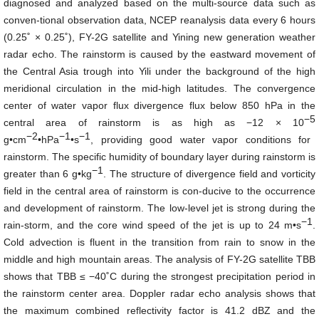
diagnosed and analyzed based on the multi-source data such as
conven-tional observation data, NCEP reanalysis data every 6 hours
(0.25˚ × 0.25˚), FY-2G satellite and Yining new generation weather
radar echo. The rainstorm is caused by the eastward movement of
the Central Asia trough into Yili under the background of the high
meridional circulation in the mid-high latitudes. The convergence
center of water vapor flux divergence flux below 850 hPa in the
−5
central area of rainstorm is as high as −12 × 10
−2
−1
−1
g•cm
•hPa
•s
, providing good water vapor conditions for
rainstorm. The specific humidity of boundary layer during rainstorm is
−1
greater than 6 g•kg
. The structure of divergence field and vorticity
field in the central area of rainstorm is con-ducive to the occurrence
and development of rainstorm. The low-level jet is strong during the
−1
rain-storm, and the core wind speed of the jet is up to 24 m•s
.
Cold advection is fluent in the transition from rain to snow in the
middle and high mountain areas. The analysis of FY-2G satellite TBB
shows that TBB ≤ −40˚C during the strongest precipitation period in
the rainstorm center area. Doppler radar echo analysis shows that
the maximum combined reflectivity factor is 41.2 dBZ and the