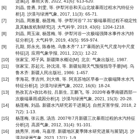
进展[J]. 暴雨灾害, 2022, 41(6): 613-620.
[6]
刘晶, 曾勇, 刘雯, 等. 伊犁河谷和天山北坡暴雨过程水汽特征分
析[J]. 沙漠与绿洲气象, 2017, 11(3): 65-71.
[7]
刘晶, 周雅蔓, 杨莲梅, 等. 伊犁河谷“7.31”极端暴雨过程不稳定性
及其触发机制研究[J]. 大气科学, 2019, 43(6): 1204-1218.
[8]
刘晶, 周玉淑, 杨莲梅, 等. 伊犁河谷一次极端强降水事件水汽特
征分析[J]. 大气科学, 2019, 43(5): 959-974.
[9]
孔期, 郑永光, 陈春艳. 乌鲁木齐“7.17”暴雨的天气尺度与中尺度
特征[J]. 应用气象学报, 2011, 22(1): 12-22.
[10]
张家宝, 邓子风. 新疆降水概论[M]. 北京: 气象出版社, 1987.
[11]
张家宝, 苏起元, 孙沈清, 等. 新疆短期天气预报指导手册[M]. 乌
鲁木齐: 新疆人民出版社, 1986: 1-457.
[12]
李海花, 李吉州, 刘大锋, 等. 阿克苏地区早春一次极端降水水汽
特征分析[J]. 沙漠与绿洲气象, 2022, 16(6): 18-24.
[13]
热孜瓦古•孜比布拉, 吕新生, 王鹏飞, 等. 2020年春季南疆西部一
次极端暴雨成因分析[J]. 沙漠与绿洲气象, 2021, 15(3): 20-28.
[14]
杨莲梅, 刘晶. 新疆水汽研究若干进展[J]. 自然灾害学报, 2018, 2
7(2): 1-13.
[15]
杨莲梅, 张云惠, 汤浩. 2007年7月新疆三次暴雨过程的水汽特征
分析[J]. 高原气象, 2012, 31(4): 91-101.
[16]
姚秀萍, 肖峰, 马嘉理. 新疆地区夏季降水研究进展与展望[J]. 沙
漠与绿洲气象, 2023, 17(1): 1-9.