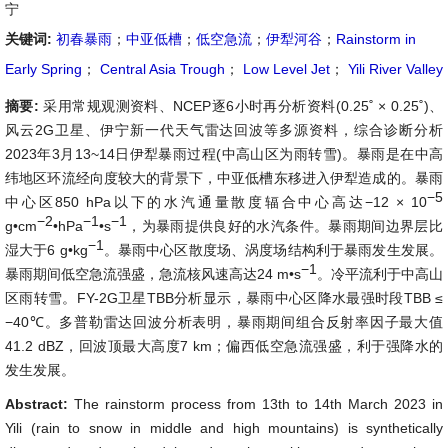
宁
关键词:
初春暴雨
；
中亚低槽
；
低空急流
；
伊犁河谷
；
Rainstorm in
Early Spring
；
Central Asia Trough
；
Low Level Jet
；
Yili River Valley
摘要:
采用常规观测资料、NCEP逐6小时再分析资料(0.25˚ × 0.25˚)、
风云2G卫星、伊宁新一代天气雷达回波等多源资料，综合诊断分析
2023年3月13~14日伊犁暴雨过程(中高山区为雨转雪)。暴雨是在中高
纬地区环流经向度较大的背景下，中亚低槽东移进入伊犁造成的。暴雨
−5
中心区850 hPa以下的水汽通量散度辐合中心高达−12 × 10
−2
−1
−1
g•cm
•hPa
•s
，为暴雨提供良好的水汽条件。暴雨期间边界层比
−1
湿大于6 g•kg
。暴雨中心区散度场、涡度场结构利于暴雨发生发展。
−1
暴雨期间低空急流强盛，急流核风速高达24 m•s
。冷平流利于中高山
区雨转雪。FY-2G卫星TBB分析显示，暴雨中心区降水最强时段TBB ≤
−40℃。多普勒雷达回波分析表明，暴雨期间组合反射率因子最大值
41.2 dBZ，回波顶最大高度7 km；偏西低空急流强盛，利于强降水的
发生发展。
Abstract:
The rainstorm process from 13th to 14th March 2023 in
Yili (rain to snow in middle and high mountains) is synthetically