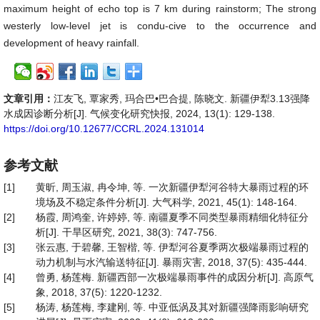
maximum height of echo top is 7 km during rainstorm; The strong
westerly low-level jet is condu-cive to the occurrence and
development of heavy rainfall.
文章引用：
江友飞, 覃家秀, 玛合巴•巴合提, 陈晓文. 新疆伊犁3.13强降
水成因诊断分析[J]. 气候变化研究快报, 2024, 13(1): 129-138.
https://doi.org/10.12677/CCRL.2024.131014
参考文献
[1]
黄昕, 周玉淑, 冉令坤, 等. 一次新疆伊犁河谷特大暴雨过程的环
境场及不稳定条件分析[J]. 大气科学, 2021, 45(1): 148-164.
[2]
杨霞, 周鸿奎, 许婷婷, 等. 南疆夏季不同类型暴雨精细化特征分
析[J]. 干旱区研究, 2021, 38(3): 747-756.
[3]
张云惠, 于碧馨, 王智楷, 等. 伊犁河谷夏季两次极端暴雨过程的
动力机制与水汽输送特征[J]. 暴雨灾害, 2018, 37(5): 435-444.
[4]
曾勇, 杨莲梅. 新疆西部一次极端暴雨事件的成因分析[J]. 高原气
象, 2018, 37(5): 1220-1232.
[5]
杨涛, 杨莲梅, 李建刚, 等. 中亚低涡及其对新疆强降雨影响研究