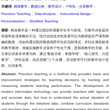
关键词:
精准教学
；
数据分析
；
教学设计
；
个性化
；
分层教学
；
Precision Teaching
；
Data Analysis
；
Instructional Design
；
Personalization
；
Stratified Teaching
摘要:
精准教学是一种通过跟踪和测量学生学习表现，为教学决策提供
依据和改进策略的方法。现代信息技术的发展可以为教师提供严谨而精
确的数据，但如何通过既得数据洞悉学生的实际情况，并结合课程标准
和教学规律，准确实施教学决策和个性化干预，是精准教学的关键。本
文将以试卷讲评课为例，通过“数据分析，掌握学情”、“核心探究，分层
教学”、“评价反馈，动态把握”三个步骤，尝试探究可行的教学设计思
路，以供参考。
Abstract:
Precision teaching is a method that provides basis and
improvement strategies for teaching decisions by tracking and
measuring students’ learning performance. The development of
modern information technology can provide teachers with rigorous
and accurate data, but how to understand the actual situation of
students through the obtained data, combine curriculum standards
and teaching laws, and accurately implement teaching decisions and