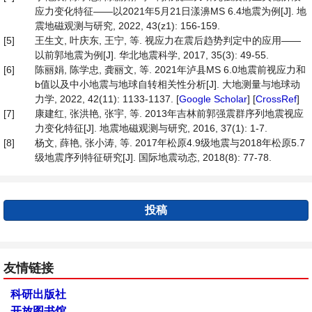
应力变化特征——以2021年5月21日漾濞MS 6.4地震为例[J]. 地
震地磁观测与研究, 2022, 43(z1): 156-159.
[5]
王生文, 叶庆东, 王宁, 等. 视应力在震后趋势判定中的应用——
以前郭地震为例[J]. 华北地震科学, 2017, 35(3): 49-55.
[6]
陈丽娟, 陈学忠, 龚丽文, 等. 2021年泸县MS 6.0地震前视应力和
b值以及中小地震与地球自转相关性分析[J]. 大地测量与地球动
力学, 2022, 42(11): 1133-1137. [
Google Scholar
] [
CrossRef
]
[7]
康建红, 张洪艳, 张宇, 等. 2013年吉林前郭强震群序列地震视应
力变化特征[J]. 地震地磁观测与研究, 2016, 37(1): 1-7.
[8]
杨文, 薛艳, 张小涛, 等. 2017年松原4.9级地震与2018年松原5.7
级地震序列特征研究[J]. 国际地震动态, 2018(8): 77-78.
投稿
友情链接
科研出版社
开放图书馆