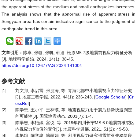
the apparent stress of the medium and small earthquakes increases.
The analysis shows that the abnormal rise of apparent stress in
Songyuan area has certain indicative significance to the judgment of
earthquake trend in this area.
文章引用：
陈卓, 张璇, 张帆, 韩迪. 松原M5.7级地震前视应力特征分析
[J]. 地球科学前沿, 2024, 14(1): 38-45.
https://doi.org/10.12677/AG.2024.141004
参考文献
[1]
刘文邦, 李启雷, 张朋涛, 等. 青海北部中小地震视应力特征研究
[J]. 地震工程学报, 2022, 44(1): 236-243. [
Google Scholar
] [
Cr
ossRef
]
[2]
陈学忠, 王小平, 王林瑛, 等. 地震视应力用于震后趋势快速判定
的可能性[J]. 国际地震动态, 2003(7): 1-4.
[3]
陈学忠, 李艳娥, 宫悦, 等. 2019年四川长宁MS 6.0地震前破裂区
内视应力和b值的变化[J]. 地震科学进展, 2021, 51(2): 49-58.
[4]
李艳娥, 陈学忠, 陈丽娟, 等. 利用视应力研究强震前亚失稳阶段