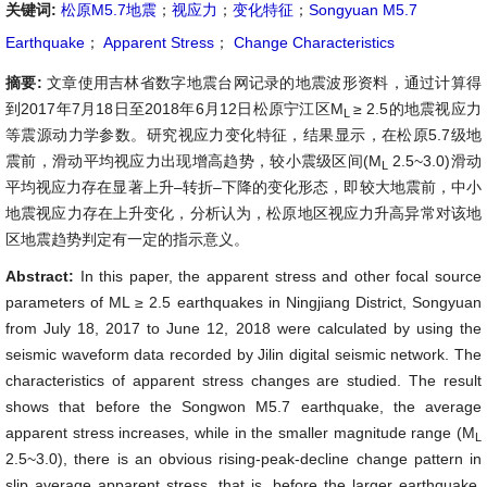
关键词:
松原M5.7地震
；
视应力
；
变化特征
；
Songyuan M5.7
Earthquake
；
Apparent Stress
；
Change Characteristics
摘要:
文章使用吉林省数字地震台网记录的地震波形资料，通过计算得
到2017年7月18日至2018年6月12日松原宁江区M
≥ 2.5的地震视应力
L
等震源动力学参数。研究视应力变化特征，结果显示，在松原5.7级地
震前，滑动平均视应力出现增高趋势，较小震级区间(M
2.5~3.0)滑动
L
平均视应力存在显著上升–转折–下降的变化形态，即较大地震前，中小
地震视应力存在上升变化，分析认为，松原地区视应力升高异常对该地
区地震趋势判定有一定的指示意义。
Abstract:
In this paper, the apparent stress and other focal source
parameters of ML ≥ 2.5 earthquakes in Ningjiang District, Songyuan
from July 18, 2017 to June 12, 2018 were calculated by using the
seismic waveform data recorded by Jilin digital seismic network. The
characteristics of apparent stress changes are studied. The result
shows that before the Songwon M5.7 earthquake, the average
apparent stress increases, while in the smaller magnitude range (M
L
2.5~3.0), there is an obvious rising-peak-decline change pattern in
slip average apparent stress, that is, before the larger earthquake,