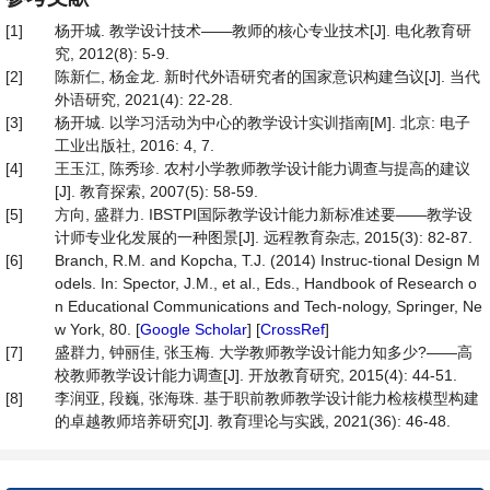
[1]
杨开城. 教学设计技术——教师的核心专业技术[J]. 电化教育研
究, 2012(8): 5-9.
[2]
陈新仁, 杨金龙. 新时代外语研究者的国家意识构建刍议[J]. 当代
外语研究, 2021(4): 22-28.
[3]
杨开城. 以学习活动为中心的教学设计实训指南[M]. 北京: 电子
工业出版社, 2016: 4, 7.
[4]
王玉江, 陈秀珍. 农村小学教师教学设计能力调查与提高的建议
[J]. 教育探索, 2007(5): 58-59.
[5]
方向, 盛群力. IBSTPI国际教学设计能力新标准述要——教学设
计师专业化发展的一种图景[J]. 远程教育杂志, 2015(3): 82-87.
[6]
Branch, R.M. and Kopcha, T.J. (2014) Instruc-tional Design M
odels. In: Spector, J.M., et al., Eds., Handbook of Research o
n Educational Communications and Tech-nology, Springer, Ne
w York, 80. [
Google Scholar
] [
CrossRef
]
[7]
盛群力, 钟丽佳, 张玉梅. 大学教师教学设计能力知多少?——高
校教师教学设计能力调查[J]. 开放教育研究, 2015(4): 44-51.
[8]
李润亚, 段巍, 张海珠. 基于职前教师教学设计能力检核模型构建
的卓越教师培养研究[J]. 教育理论与实践, 2021(36): 46-48.