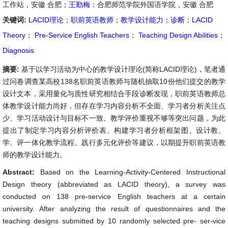
工作站，安徽 合肥；
王勤梅
：合肥师范学院外国语学院，安徽 合肥
关键词:
LACID理论
；
职前英语教师
；
教学设计能力
；
诊断
；
LACID
Theory
；
Pre-Service English Teachers
；
Teaching Design Abilities
；
Diagnosis
摘要:
基于以学习活动为中心的教学设计理论(简称LACID理论)，笔者通
过问卷调查某高校138名职前英语教师与随机抽取10份他们提交的教学
设计文本，采用量化与质性研究相结合手段诊断发现，职前英语教师总
体教学设计能力尚好，但存在学习内容分析不全面、学习者分析关注点
少、学习活动设计与目标不一致、教学评价重视不够等突出问题，为此
提出了制定学习内容分析评价表、构建学习者分析框架图、设计教、
学、评一体化教学流程、践行多元化评价等建议，以期提升职前英语教
师的教学设计能力。
Abstract:
Based on the Learning-Activity-Centered Instructional
Design theory (abbreviated as LACID theory), a survey was
conducted on 138 pre-service English teachers at a certain
university. After analyzing the result of questionnaires and the
teaching designs submitted by 10 randomly selected pre- ser-vice