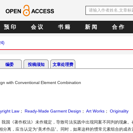
预 印
会 议
书 籍
新 闻
合 作
24)
编委
投稿须知
文章处理费
gn with Conventional Element Combination
yright Law
；
Ready-Made Garment Design
；
Art Works
；
Originality
，我国《著作权法》未作规定，导致司法实践中出现同案不同判的现象。
相分离，应当认定为“美术作品”。同时，如果这样的惯常元素组合的成衣