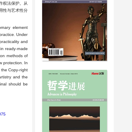
作权法保护。从
用性与艺术性分
tomary element
practice. Under
racticality and
s in ready-made
tion methods of
w protection. In
g the Copy-right
rtistry and the
ginal should be
075