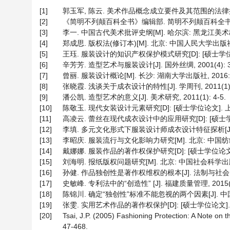
[1]
郭玉军, 陈云. 美术作品概念成立要件及其范围的法律探讨[J]
[2]
《简明不列颠百科全书》编辑部. 简明不列颠百科全书(第五卷)
[3]
李一. 中国古代美术批评史纲[M]. 哈尔滨: 黑龙江美术出版社
[4]
郑成思. 版权法(修订本)[M]. 北京: 中国人民大学出版社, 1
[5]
王珏. 服装设计的知识产权保护模式研究[D]: [硕士学位论文
[6]
辛芳芳. 造型艺术与服装设计[J]. 国外丝绸, 2001(4): 36
[7]
曾丽. 服装设计概论[M]. 长沙: 湖南大学出版社, 2016: 
[8]
张晓霞. 浅谈关于成衣设计的特性[J]. 学周刊, 2011(1): 
[9]
潘公凯. 造型艺术的意义[J]. 美术研究, 2011(1): 4-5.
[10]
陈敬玉. 现代女装设计元素研究[D]: [硕士学位论文]. 上海
[11]
高凌云. 蕾丝在现代成衣设计中的应用研究[D]: [硕士学位
[12]
李填. 多元文化形式下服装设计师成衣设计特征探析[J]. 艺术与
[13]
李昭庆. 服装流行与文化影响力研究[M]. 北京: 中国纺织出
[14]
戴娜娜. 服装作品的著作权保护研究[D]: [硕士学位论文].
[15]
刘海明. 报纸版权问题研究[M]. 北京: 中国社会科学出版社,
[16]
孙健. 作品独创性是著作权维权的根本[J]. 法制与社会, 202
[17]
史敏峰. 专利法中的“创造性” [J]. 福建质量管理, 2015(9)
[18]
陈锦川. 确定“独创性”标准不能忽视的两个因素[J]. 中国版权,
[19]
张雯. 实用艺术作品的著作权保护[D]: [硕士学位论文]. 
[20]
Tsai, J.P. (2005) Fashioning Protection: A Note on 
47-468.