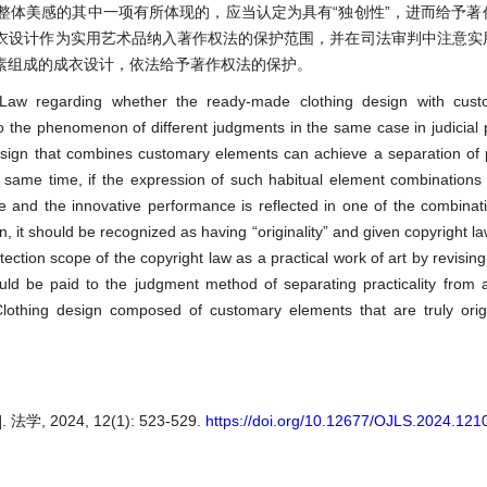
整体美感的其中一项有所体现的，应当认定为具有“独创性”，进而给予著
衣设计作为实用艺术品纳入著作权法的保护范围，并在司法审判中注意实
素组成的成衣设计，依法给予著作权法的保护。
t Law regarding whether the ready-made clothing design with cus
o the phenomenon of different judgments in the same case in judicial 
esign that combines customary elements can achieve a separation of p
the same time, if the expression of such habitual element combination
e and the innovative performance is reflected in one of the combina
, it should be recognized as having “originality” and given copyright la
tection scope of the copyright law as a practical work of art by revisin
ould be paid to the judgment method of separating practicality from a
ial. Clothing design composed of customary elements that are truly ori
2024, 12(1): 523-529.
https://doi.org/10.12677/OJLS.2024.121