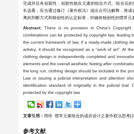
完成并且有创新性，创新性能在元素的组合方式、组合后的
长远看，应当通过修订《著作权法》或出台司法解释，将成
离的判断方式和独创性的认定标准，对确有独创性的惯常元
Abstract:
There is no provision in China’s Copyrigh
combinations can be protected by copyright law, leading t
the current framework of law, if a ready-made clothing d
artistry, it should be recognized as a “work of art”. At 
clothing design is independently completed and innovativ
elements and the overall aesthetic feeling after combination
the long run, clothing design should be included in the pro
Law or issuing a judicial interpretation and attention sh
identification standard of originality in the judicial tr
protected by the copyright law.
文章引用：
周玲. 惯常元素组合的成衣设计之著作权法思考[J]. 法学, 
参考文献