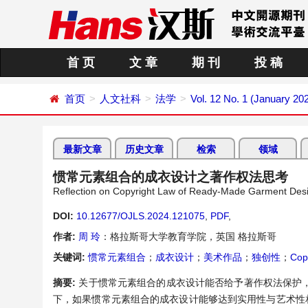
首 页
文 章
期 刊
投 稿
首页
人文社科
法学
Vol. 12 No. 1 (January 20
最新文章
历史文章
检索
领域
惯常元素组合的成衣设计之著作权法思考
Reflection on Copyright Law of Ready-Made Garment Desi
DOI:
10.12677/OJLS.2024.121075
,
PDF
,
作者:
周 玲
：格拉斯哥大学教育学院，英国 格拉斯哥
关键词:
惯常元素组合
；
成衣设计
；
美术作品
；
独创性
；
Cop
摘要:
关于惯常元素组合的成衣设计能否给予著作权法保护
下，如果惯常元素组合的成衣设计能够达到实用性与艺术性