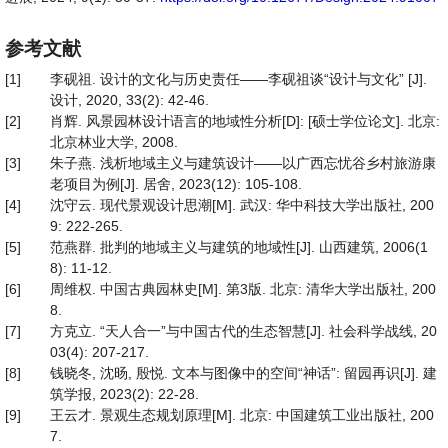
参考文献
[1]
李砚祖. 设计的文化与历史责任——李砚祖谈“设计与文化” [J].
设计, 2020, 33(2): 42-46.
[2]
肖辉. 风景园林设计语言的地域性分析[D]: [硕士学位论文]. 北京:
北京林业大学, 2008.
[3]
朱子燕. 浅析地域主义与建筑设计——以广西忘忧谷乡村旅游康
老项目为例[J]. 居舍, 2023(12): 105-108.
[4]
沈守云. 现代景观设计思潮[M]. 武汉: 华中科技大学出版社, 200
9: 222-265.
[5]
范燕群. 批判的地域主义与建筑的地域性[J]. 山西建筑, 2006(1
8): 11-12.
[6]
周维权. 中国古典园林史[M]. 第3版. 北京: 清华大学出版社, 200
8.
[7]
方克立. “天人合一”与中国古代的生态智慧[J]. 社会科学战线, 20
03(4): 207-217.
[8]
钱晓冬, 沈旸, 殷悦. 文本与图像中的空间“神话”: 留园再识[J]. 建
筑学报, 2023(2): 22-28.
[9]
王云才. 景观生态规划原理[M]. 北京: 中国建筑工业出版社, 200
7.