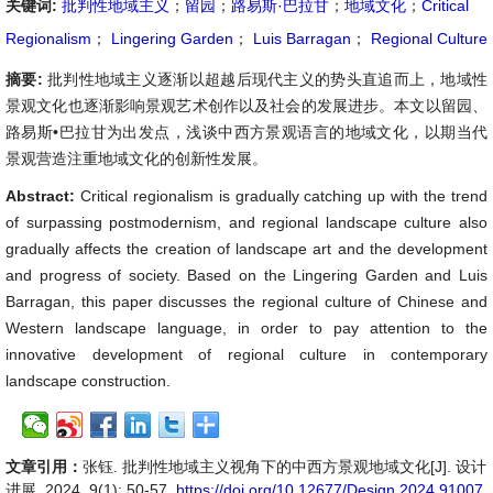
关键词:
批判性地域主义
；
留园
；
路易斯·巴拉甘
；
地域文化
；
Critical
Regionalism
；
Lingering Garden
；
Luis Barragan
；
Regional Culture
摘要:
批判性地域主义逐渐以超越后现代主义的势头直追而上，地域性
景观文化也逐渐影响景观艺术创作以及社会的发展进步。本文以留园、
路易斯•巴拉甘为出发点，浅谈中西方景观语言的地域文化，以期当代
景观营造注重地域文化的创新性发展。
Abstract:
Critical regionalism is gradually catching up with the trend
of surpassing postmodernism, and regional landscape culture also
gradually affects the creation of landscape art and the development
and progress of society. Based on the Lingering Garden and Luis
Barragan, this paper discusses the regional culture of Chinese and
Western landscape language, in order to pay attention to the
innovative development of regional culture in contemporary
landscape construction.
文章引用：
张钰. 批判性地域主义视角下的中西方景观地域文化[J]. 设计
进展, 2024, 9(1): 50-57.
https://doi.org/10.12677/Design.2024.91007