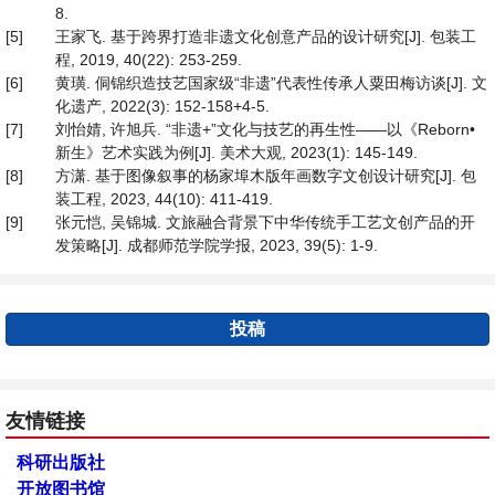
8.
[5]
王家飞. 基于跨界打造非遗文化创意产品的设计研究[J]. 包装工
程, 2019, 40(22): 253-259.
[6]
黄璜. 侗锦织造技艺国家级“非遗”代表性传承人粟田梅访谈[J]. 文
化遗产, 2022(3): 152-158+4-5.
[7]
刘怡婧, 许旭兵. “非遗+”文化与技艺的再生性——以《Reborn•
新生》艺术实践为例[J]. 美术大观, 2023(1): 145-149.
[8]
方潇. 基于图像叙事的杨家埠木版年画数字文创设计研究[J]. 包
装工程, 2023, 44(10): 411-419.
[9]
张元恺, 吴锦城. 文旅融合背景下中华传统手工艺文创产品的开
发策略[J]. 成都师范学院学报, 2023, 39(5): 1-9.
投稿
友情链接
科研出版社
开放图书馆