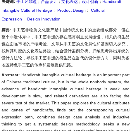
关键词:
手工艺非遗
；
产品设计
；
文化表达
；
设计创新
；
Handicraft
Intangible Cultural Heritage
；
Product Design
；
Cultural
Expression
；
Design Innovation
摘要:
手工艺非物质文化遗产是中国传统文化中的重要组成部分，但在
整个非遗体系中，手工艺非遗的存在感薄弱且发展缓慢，相关的衍生品
也在面临市场的严峻考验。文章从手工艺的文化属性和基因切入探究，
找到其对应的文化表达路径，结合设计案例分析、归纳思考得出系统的
设计方法论，寻找手工艺非遗的衍生品在当代的设计新方向，同时为各
地区特色手工艺的传承和发展提供思路。
Abstract:
Handicraft intangible cultural heritage is an important part
of Chinese traditional culture, but in the whole nonbody system, the
existence of handicraft intangible cultural heritage is weak and
development is slow, and related derivatives are also facing the
severe test of the market. This paper explores the cultural attributes
and genes of handicrafts, finds out the corresponding cultural
expression path, combines design case analysis and inductive
thinking to get a systematic design methodology, seeks a new