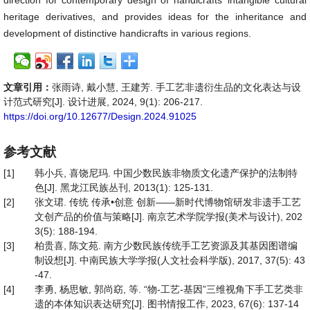
direction for contemporary design of handicrafts’ intangible cultural
heritage derivatives, and provides ideas for the inheritance and
development of distinctive handicrafts in various regions.
文章引用：
张雨诗, 戴小慧, 王建芳. 手工艺非遗衍生品的文化表达与设
计范式研究[J]. 设计进展, 2024, 9(1): 206-217.
https://doi.org/10.12677/Design.2024.91025
参考文献
[1]
韩小兵, 喜饶尼玛. 中国少数民族非物质文化遗产保护的法制特
色[J]. 黑龙江民族丛刊, 2013(1): 125-131.
[2]
张文珺. 传统 传承•创意 创新——新时代博物馆研发非遗手工艺
文创产品的价值与策略[J]. 南京艺术学院学报(美术与设计), 202
3(5): 188-194.
[3]
柏贵喜, 陈文苑. 南方少数民族传统手工艺资源及其基因图谱编
制设想[J]. 中南民族大学学报(人文社会科学版), 2017, 37(5): 43
-47.
[4]
李勇, 杨思敏, 郭尚窈, 等. “物-工艺-基因”三维视角下手工艺类非
遗的本体知识表达研究[J]. 图书情报工作, 2023, 67(6): 137-14