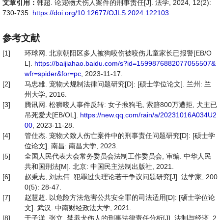
文章引用：
韩超. 论宠物犬伤人案件的刑事责任[J]. 法学, 2024, 12(2):
730-735.
https://doi.org/10.12677/OJLS.2024.122103
参考文献
[1]
环球网. 北京朝阳区多人被狗咬伤被咬伤儿童家长已报警[EB/O
L].
https://baijiahao.baidu.com/s?id=1599876882077055507&
wfr=spider&for=pc
, 2023-11-17.
[2]
马忠雄. 宠物犬规制法律问题研究[D]: [硕士学位论文]. 兰州: 兰
州大学, 2016.
[3]
腾讯网. 松狮咬人事件反转: 女子揪狗毛, 索赔800万遭拒, 犬主已
吊死爱犬[EB/OL].
https://new.qq.com/rain/a/20231016A034U2
00
, 2023-11-28.
[4]
管仕杰. 宠物犬致人伤亡案件中的刑事责任问题研究[D]: [硕士学
位论文]. 南昌: 南昌大学, 2023.
[5]
全国人民代表大会常务委员会法制工作委员会, 审编. 中华人民
共和国刑法[M]. 北京: 中国民主法制出版社, 2021.
[6]
赵秉志, 刘志伟. 犯罪过失理论若干争议问题研究[J]. 法学家, 200
0(5): 28-47.
[7]
赵慧超. 以危险方法危害公共安全罪的司法适用[D]: [硕士学位论
文]. 武汉: 中南财经政法大学, 2021.
[8]
于子洋, 张立. 禁养犬伤人的刑事法律责任分析[J]. 法制与经济, 2