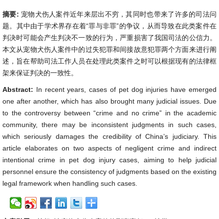
摘要:
宠物犬伤人案件近年来层出不穷，其同时也带来了许多的司法问
题。其中由于学术界存在着“罪与非罪”的争议，从而导致在此类案件在
判决时可能会产生判决不一致的行为，严重损害了我国司法的公信力。
本文从宠物犬伤人案件中的过失犯罪和间接故意犯罪两个方面来进行阐
述，旨在帮助司法工作人员在处理此类案件之时可以根据现有的法律框
架来保证判决的一致性。
Abstract:
In recent years, cases of pet dog injuries have emerged
one after another, which has also brought many judicial issues. Due
to the controversy between “crime and no crime” in the academic
community, there may be inconsistent judgments in such cases,
which seriously damages the credibility of China’s judiciary. This
article elaborates on two aspects of negligent crime and indirect
intentional crime in pet dog injury cases, aiming to help judicial
personnel ensure the consistency of judgments based on the existing
legal framework when handling such cases.