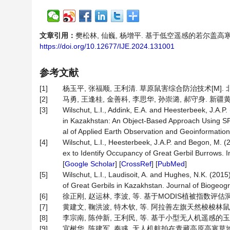
文章引用：
樊松林, 仙巍, 杨增平. 基于低空遥感的若尔盖高寒草地鼠害
https://doi.org/10.12677/IJE.2024.131001
参考文献
[1]
杨玉平, 张福顺, 王利清. 草原鼠害综合防治技术[M]. 北京
[2]
马勇, 王逢桂, 金善科, 李思华, 孙崇潞, 郝守身. 新疆黄
[3]
Wilschut, L.I., Addink, E.A. and Heesterbeek, J.A.
in Kazakhstan: An Object-Based Approach Using S
al of Applied Earth Observation and Geoinformation,
[4]
Wilschut, L.I., Heesterbeek, J.A.P. and Begon, M.
ex to Identify Occupancy of Great Gerbil Burrows. 
[
Google Scholar
] [
CrossRef
] [
PubMed
]
[5]
Wilschut, L.I., Laudisoit, A. and Hughes, N.K. (2015
of Great Gerbils in Kazakhstan. Journal of Biogeog
[6]
徐正刚, 赵运林, 李波, 等. 基于MODIS植被指数评估洞庭湖
[7]
黄建文, 鞠洪波, 特木钦, 等. 阿拉善左旗天然梭梭林鼠害防治的
[8]
李宗南, 陈仲新, 王利民, 等. 基于小型无人机遥感的玉米倒伏面
[9]
宜树华, 陈建军, 秦彧. 无人机航拍在青藏高原高寒草地生态系