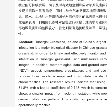
牧业的可持续发展，为了及时有效地监测和应对草原鼠害问
发现并提取出鼠害信息，同时，结合气象数据和地面调查数据，选取了归一化植被
温、降水、土地利用等影响因子对若尔盖县的鼠害情况进行
究结果表明：利用随机森林对鼠害进行模拟，准确率可达到81.
部地区鼠害影响范围较小，往北则鼠害趋势明显加重，呈现
性。
Abstract:
Ruoergai Grassland, as one of China’s largest 
infestation is a major biological disaster in Chinese gras
grassland. In or-der to timely and effectively monitor and
infestation in Ruoergai grassland using multisource rem
images. In addition, meteorological data and ground sur
(NDVI), aspect, temperature, precipitation, and land use
random forest model is employed to simulate the distribu
characteristics. The research results indicate that usin
81.8%, with a kappa coefficient of 0.748, which is consist
shows a smaller impact from rodent infestation, while movi
dense distribution pattern. This study can provide a re
operationally feasible.