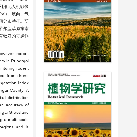
利用无人机影像
NDVI)、坡向、气
间分布特征。研
，若尔盖草原东南
有较好的可操作
However, rodent
dry in Ruoergai
nitoring rodent
cted from drone
egetation Index
ergai County. A
al distribution
 an accuracy of
ergai Grassland
g a multi-scale
 regions and is