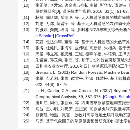
[10]
张正健, 李爱农, 边金虎, 赵伟, 南希, 靳华安, 谭
量估算研究[J]. 遥感技术与应用, 2016, 31(1): 51-62.
[11]
杨柳, 陈延辉, 岳德飞, 等. 无人机遥感影像的城市绿地信息提取
[12]
刘忠, 万炜, 黄晋宇, 等. 基于无人机遥感的农作物长势关键参
[13]
刘雅婷, 龚龑, 段博, 等. 多时相NDVI与丰度综合分析的油菜
e Scholar
] [
CrossRef
]
[14]
花蕊, 包达尔罕, 董瑞, 等. 基于无人机遥感的天然草原鼠害发
[15]
张涛, 杜健民, 张海军, 皮伟强, 高新超, 朱相兵. 基于无人
[16]
周俗, 韩立亮, 杨思维, 王钰, 根呷羊批, 牛培莉, 王泽光
[17]
朱猛蒙, 孙玉荣, 张蓉, 等. 基于GIS的苜蓿斑蚜区域化预测预报
[18]
四川省农业农村厅. 2018年四川省草原鼠害防治工作全面完成[
[19]
Breiman, L. (2001) Random Forests. Machine Learni
[20]
张军, 石若利, 张雪, 谭雪平, 刘涛, 魏爱松. 基
022, 44(8): 67-76.
[21]
Li, H., Calder, C.A. and Cressie, N. (2007) Beyond
Geographical Analysis, 39, 357-375. [
Google Schol
[22]
唐川江, 周俗, 张新跃, 等. 四川省草原鼠荒地调查报告[J]. 草
[23]
马波, 王小明, 刘晓庆, 王正寰. 高原鼠兔洞穴数量与其栖息地
[24]
赵爽凯. 增温、鼠害、放牧对高寒湿地土壤呼吸动态变化的影响
[25]
马亮. 基于气象因子的草原鼠害预警研究[D]: [硕士学位论