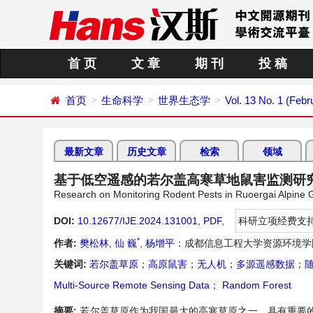
首 页
文 章
期 刊
投 稿
首页
生命科学
世界生态学
Vol. 13 No. 1 (Febr
最新文章
历史文章
检索
领域
基于低空遥感的若尔盖高寒草地鼠害监测研
Research on Monitoring Rodent Pests in Ruoergai Alpine
DOI:
10.12677/IJE.2024.131001
,
PDF
,
科研立项经费支
*
作者:
樊松林
,
仙 巍
,
杨增平
：成都信息工程大学资源环境学
关键词:
若尔盖草原
；
高原鼠害
；
无人机
；
多源遥感数据
；
Multi-Source Remote Sensing Data
；
Random Forest
摘要:
若尔盖草原作为我国最大的高寒草原之一，具有重要