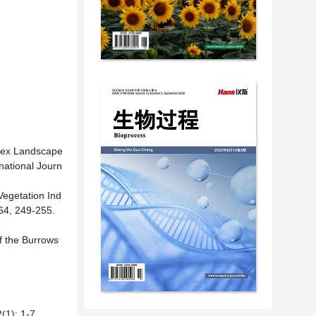
plex Landscape
ational Journ
Vegetation Ind
 64, 249-255.
of the Burrows
: 1-7.