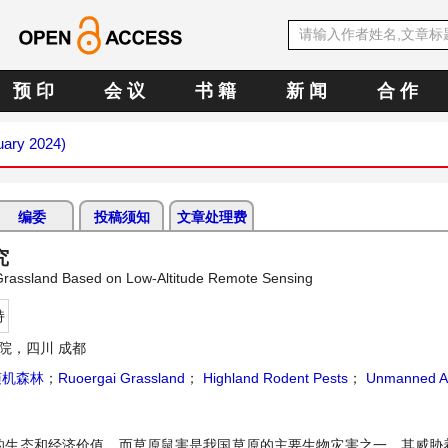
预 印
会 议
书 籍
新 闻
合 作
uary 2024)
编委
投稿须知
文章处理费
究
 Grassland Based on Low-Altitude Remote Sensing
持
院，四川 成都
随机森林
；
Ruoergai Grassland
；
Highland Rodent Pests
；
Unmanned Aer
的生态和经济价值。而草原鼠害是我国草原的主要生物灾害之一，其威胁