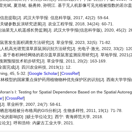
剑波, 雷光斌, 夏浩铭, 杨勇帅, 孙明江. 基于无人机影像可见光植被指数的若
[J]. 武汉大学学报: 信息科学版, 2017, 42(2): 59-64.
数反演研究进展[J]. 农业工程学报, 2018, 34(24): 60-71.
无人机遥感长势监测[J]. 武汉大学学报(信息科学版), 2020, 45(2): 265-
生面积调查方法研究[J]. 草业学报, 2023, 32(5): 71-82.
机高光谱荒漠草原鼠洞识别方法研究[J]. 光电子∙激光, 2022, 33(2): 120-
. 基于卷积神经网络的若尔盖草原鼠害监测应用研究[J]. 草地学报, 2021(2): 
技术初步研究[J]. 草业学报, 2011, 20(2): 163-169.
J]. 四川农业科技, 2019(1): 12.
ng, 45, 5-32. [
Google Scholar
] [
CrossRef
]
于随机森林模型的国家重点保护药用植物物种优先保护区的识别[J]. 西南大学学报(
 Moran’s I: Testing for Spatial Dependence Based on the Spatial Autore
ar
] [
CrossRef
]
业科学, 2007, 24(7): 58-61.
植被分布格局的GIS分析[J]. 生物多样性, 2011, 19(1): 71-78.
[D]: [硕士学位论文]. 西宁: 青海师范大学, 2018.
文]. 呼和浩特: 内蒙古工业大学, 2021.