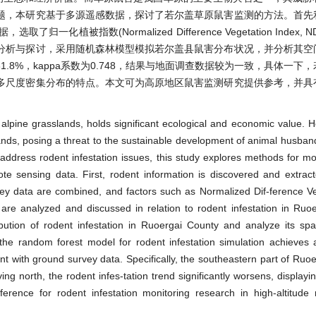
题，本研究基于多源遥感数据，探讨了若尔盖草原鼠害监测的方法。首先
指数(Normalized Difference Vegetation Index, 
分析与探讨，采用随机森林模型模拟若尔盖县鼠害分布状况，并分析其空
8%，kappa系数为0.748，结果与地面调查数据较为一致，具体一下
多尺度密集分布的特点。本文可为高原地区鼠害监测研究提供参考，并具
alpine grasslands, holds significant ecological and economic value. 
slands, posing a threat to the sustainable development of animal husban
 address rodent infestation issues, this study explores methods for mo
ote sensing data. First, rodent information is discovered and extra
vey data are combined, and factors such as Normalized Dif-ference V
 are analyzed and discussed in relation to rodent infestation in Ruo
tion of rodent infestation in Ruoergai County and analyze its spati
g the random forest model for rodent infestation simulation achieves
ent with ground survey data. Specifically, the southeastern part of Ruo
ng north, the rodent infes-tation trend significantly worsens, displayin
ference for rodent infestation monitoring research in high-altitude