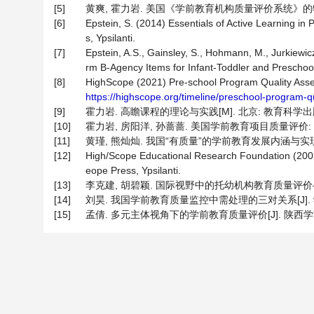
[5]
黄爽, 霍力岩. 美国《学前教育机构质量评价系统》的特点及其启
[6]
Epstein, S. (2014) Essentials of Active Learning i
s, Ypsilanti.
[7]
Epstein, A.S., Gainsley, S., Hohmann, M., Jurkiewic
rm B-Agency Items for Infant-Toddler and Preschoo
[8]
HighScope (2021) Pre-school Program Quality Ass
https://highscope.org/timeline/preschool-program-q
[9]
霍力岩. 高瞻课程的理论与实践[M]. 北京: 教育科学出版社
[10]
霍力岩, 房阳洋, 孙蔷蔷. 美国学前教育项目质量评价: 内容、特
[11]
黄瑾, 熊灿灿. 我国“有质量”的学前教育发展内涵与实现进路[J
[12]
High/Scope Educational Research Foundation (2003
eope Press, Ypsilanti.
[13]
李克建, 胡碧颖. 国际视野中的托幼机构教育质量评价——兼
[14]
刘昊. 我国学前教育质量监控中需处理的三对关系[J]. 学前教育
[15]
孟倩. 多元主体视角下的学前教育质量评价[J]. 陕西学前师范