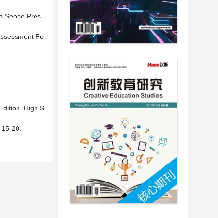
igh Seope Pres
y Assessment Fo
dition. High S
-20.