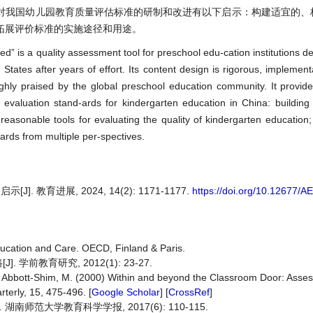
对我国幼儿园教育质量评估标准的研制和改进有以下启示：构建适宜的、
拓展评价标准的实施途径和用途。
 is a quality assessment tool for preschool edu-cation institutions d
tates after years of effort. Its content design is rigorous, implement
highly praised by the global preschool education community. It provide
evaluation stand-ards for kindergarten education in China: building
 reasonable tools for evaluating the quality of kindergarten education
rds from multiple per-spectives.
教育进展, 2024, 14(2): 1171-1177.
https://doi.org/10.12677/
ucation and Care. OECD, Finland & Paris.
前教育研究, 2012(1): 23-27.
and Abbott-Shim, M. (2000) Within and beyond the Classroom Door: Assess
terly, 15, 475-496. [
Google Scholar
] [
CrossRef
]
南师范大学教育科学学报, 2017(6): 110-115.