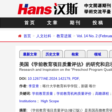
首 页
文 章
期 刊
投 稿
首页
人文社科
教育进展
Vol. 14 No. 2 (Februa
最新文章
历史文章
检索
领域
美国《学前教育项目质量评估》的研究和启
Research and Inspiration on the “Preschool Program Quali
DOI:
10.12677/AE.2024.142179
,
PDF
,
作者:
李亚青
：喀什大学教育科学学院，新疆 喀什
关键词:
学前教育质量
；
学前教育机构质量评价
；
高瞻课程
Institutions
；
High Scope
摘要:
《学前教育项目质量评估(修订版)》是美国高瞻教