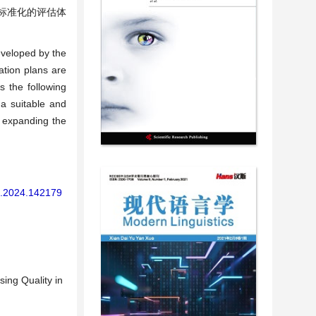
标准化的评估体
eveloped by the
ation plans are
s the following
 a suitable and
; expanding the
AE.2024.142179
ing Quality in