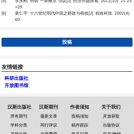
[5]
李永刚. 明朝“一条鞭法”刍议[J]. 经济问题探索, 2011(10): 21-23
+29.
[6]
黄仁宇. 十六世纪明代中国之财政与税收[J]. 税收科技, 2002(4):
60.
投稿
友情链接
科研出版社
开放图书馆
汉斯出版社
汉斯期刊
作者须知
关于我们
所有期刊
最新文章
投稿须知
开放获取
学科分类
同行评议
稿件跟踪
出版协议