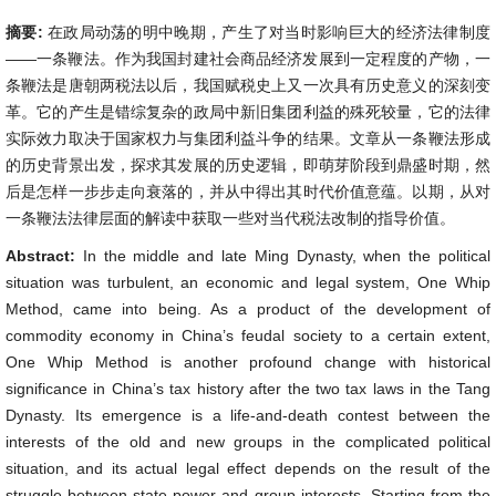
摘要:
在政局动荡的明中晚期，产生了对当时影响巨大的经济法律制度
——一条鞭法。作为我国封建社会商品经济发展到一定程度的产物，一
条鞭法是唐朝两税法以后，我国赋税史上又一次具有历史意义的深刻变
革。它的产生是错综复杂的政局中新旧集团利益的殊死较量，它的法律
实际效力取决于国家权力与集团利益斗争的结果。文章从一条鞭法形成
的历史背景出发，探求其发展的历史逻辑，即萌芽阶段到鼎盛时期，然
后是怎样一步步走向衰落的，并从中得出其时代价值意蕴。以期，从对
一条鞭法法律层面的解读中获取一些对当代税法改制的指导价值。
Abstract:
In the middle and late Ming Dynasty, when the political
situation was turbulent, an economic and legal system, One Whip
Method, came into being. As a product of the development of
commodity economy in China’s feudal society to a certain extent,
One Whip Method is another profound change with historical
significance in China’s tax history after the two tax laws in the Tang
Dynasty. Its emergence is a life-and-death contest between the
interests of the old and new groups in the complicated political
situation, and its actual legal effect depends on the result of the
struggle between state power and group interests. Starting from the