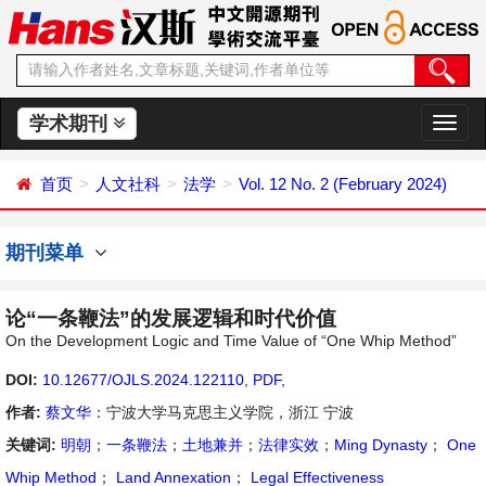
学术期刊
切
换
导
首页
人文社科
法学
Vol. 12 No. 2 (February 2024)
航
期刊菜单
论“一条鞭法”的发展逻辑和时代价值
On the Development Logic and Time Value of “One Whip Method”
DOI:
10.12677/OJLS.2024.122110
,
PDF
,
作者:
蔡文华
：宁波大学马克思主义学院，浙江 宁波
关键词:
明朝
；
一条鞭法
；
土地兼并
；
法律实效
；
Ming Dynasty
；
One
Whip Method
；
Land Annexation
；
Legal Effectiveness