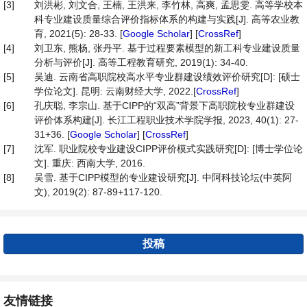
[3]
刘洪彬, 刘文合, 王楠, 王洪来, 李竹林, 高爽, 孟思雯. 高等学校本
科专业建设质量综合评价指标体系的构建与实践[J]. 高等农业教
育, 2021(5): 28-33. [
Google Scholar
] [
CrossRef
]
[4]
刘卫东, 熊杨, 张丹平. 基于过程要素模型的新工科专业建设质量
分析与评价[J]. 高等工程教育研究, 2019(1): 34-40.
[5]
吴迪. 云南省高职院校高水平专业群建设绩效评价研究[D]: [硕士
学位论文]. 昆明: 云南财经大学, 2022.[
CrossRef
]
[6]
孔庆聪, 李宗山. 基于CIPP的“双高”背景下高职院校专业群建设
评价体系构建[J]. 长江工程职业技术学院学报, 2023, 40(1): 27-
31+36. [
Google Scholar
] [
CrossRef
]
[7]
沈军. 职业院校专业建设CIPP评价模式实践研究[D]: [博士学位论
文]. 重庆: 西南大学, 2016.
[8]
吴雪. 基于CIPP模型的专业建设研究[J]. 中阿科技论坛(中英阿
文), 2019(2): 87-89+117-120.
投稿
友情链接