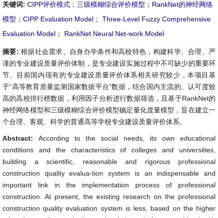
关键词:
CIPP评价模式
；
三级模糊综合评价模型
；
RankNet的神经网络
模型
；
CIPP Evaluation Model
；
Three-Level Fuzzy Comprehensive
Evaluation Model
；
RankNet Neural Net-work Model
摘要:
根据社会需求、自身办学条件和高校特色，构建科学、合理、严
谨的专业建设质量评价体制，是专业建设实施过程中不可缺少的重要环
节。目前国内现有的专业建设质量评价体系相关研究较少，本项目基
于“高等教育质量监测国家数据平台”数据，结合国内主流的、认可度较
高的高校排行榜数据，利用因子分析进行数据筛选，且基于RankNet的
神经网络模型和三级模糊综合评价模型确定量化度量模型，旨在建立一
个合理、客观、科学的普通高等学校专业建设质量评价体系。
Abstract:
According to the social needs, its own educational
conditions and the characteristics of colleges and universities,
building a scientific, reasonable and rigorous professional
construction quality evalua-tion system is an indispensable and
important link in the implementation process of professional
construction. At present, the existing research on the professional
construction quality evaluation system is less, based on the higher