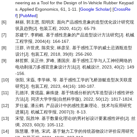
neering as a Tool for the Design of In-Vehicle Rubber Keypad
s. Applied Ergonomics, 61, 1-11. [
Google Scholar
] [
CrossRe
f
] [
PubMed
]
[6]
林丽, 郭主恩, 阳明庆. 面向产品感性意象的造型优化设计研究现
状及趋势[J]. 包装工程, 2020, 41(2): 65-79.
[7]
苏建宁, 李鹤岐. 基于感性意象的产品造型设计方法研究[J]. 机械
工程学报, 2004(4): 164-167.
[8]
汪群, 许世虎, 陈奕安, 林彦呈. 基于感性工学的威士忌酒瓶造型
设计[J]. 包装工程, 2018, 39(8): 256-260.
[9]
林哲辉, 吴正仲, 罗峰, 潘国庆. 基于感性工学与人工神经网络的
电动剃须刀多感官意象设计方法[J]. 机械设计, 2023, 40(2): 149
-156.
[10]
张阳, 宋磊, 李学林, 等. 基于感性工学的飞桥游艇造型灰关联度
研究[J]. 包装工程, 2023, 44(16): 180-187.
[11]
孔德洋, 黄偲蕊, 麻殊捷. 基于情感分析的汽车造型设计感性评价
方法[J]. 同济大学学报(自然科学版), 2022, 50(12): 1817-1824.
[12]
罗仕鉴, 潘云鹤. 产品设计中的感性意象理论、技术与应用研究
进展[J]. 机械工程学报, 2007(3): 8-13.
[13]
宋莹, 阮胜坤. 基于数量化理论I的男衬衫设计要素感性评价[J]. 丝
绸, 2023, 60(3): 105-112.
[14]
陈慧珊, 李艳, 宋武. 基于魅力工学的传统器物设计评价应用研究