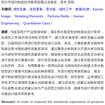
州大学现代制造技术教育部重点实验室，贵州 贵阳
关键词:
感性意象
；
造型要素
；
香水瓶
；
感性工学
；
数量化I类
；
Kansei
Image
；
Modeling Elements
；
Perfume Bottle
；
Kansei
Engineering
；
Quantitative Class I
摘要:
为提高用户产品情感体验，满足香水瓶造型的情感化设计需求，
在感性工学相关理论和技术背景下，建立香水瓶造型–感性意象认知模
型，以辅助设计师进行造型优化设计决策。首先，大量收集香水瓶样本
和表达香水瓶的感性意象形容词，通过聚类分析和多元尺度分析法筛选
出代表性样本和感性意象形容词，根据香水瓶造型特点运用形态分析法
进行造型设计要素分析，进行造型意象认知实验，建立香水瓶造型意象
认知空间；其次，利用数量化一类理论的多元线性回归分析建立香水瓶
造型设计要素与意象认知的映射模型，并进行模型有效性验证；最后，
基于映射模型进行香水瓶造型优化设计和应用。研究表明，运用感性工
学技术可以将感性意象认知因素量化，建立的造型–意象认知映射模型
可以参数化表达意象认知与产品造型之间的关系，能够为设计师进行香
水瓶设计提供有效参考。
Abstract:
In order to improve the emotional experience of products