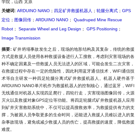
学院，山西 太原
关键词:
ARDUINO NANO
；
四足矿井救援机器人
；
轮腿分离式
；
GPS
定位
；
图像回传
；
ARDUINO NANO
；
Quadruped Mine Rescue
Robot
；
Separate Wheel and Leg Design
；
GPS Positioning
；
Image Transmission
摘要:
矿井坍塌事故发生之后，现场的地形结构及其复杂，传统的救援
方式是救援人员使用各种救援设备进行人工搜救，考虑到灾害现场的各
种不确定因素及一些救援人员无法进入的区域，可能会发生二次灾害，
在救援过程中存在一定的危险性，因此利用蓝牙通信技术，WIFI通信技
术等自主研发一种四足轮腿分离式矿井救援机器人。机器人硬件基于
ARDUINO NANO单片机作为救援机器人的控制核心，通过蓝牙，WIFI
无线通信对机器人实现四足爬行，四轮行走，灾害现场图像回传，火源
灭火以及救援对象GPS定位等功能。将四足轮腿式矿井救援机器人应用
到矿井灾害救助系统中，不仅可以提高搜救效率，为救援提供有力的支
撑，为被困人员争取更多的生命时间，还能进入救援人员难以进入的复
杂事故现场，避免或减少救援人员的伤亡，提高救援的速度，降低救援
难度。