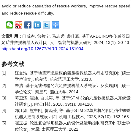
avoid or reduce casualties of rescue workers, improve rescue speed,
and reduce rescue difficulty.
文章引用：
门成杰, 詹善宁, 马志远, 裴佳豪. 基于ARDUINO多传感器四
足矿井救援机器人设计[J]. 人工智能与机器人研究, 2024, 13(1): 30-43.
https://doi.org/10.12677/AIRR.2024.131004
参考文献
[1]
江文浩. 基于地震环境建模的四足搜救机器人行走研究[D]: [硕士
学位论文]. 哈尔滨: 哈尔滨理工大学, 2013.
[2]
朱浩. 基于无线传输的六足救援机器人系统设计及实现[D]: [硕士
学位论文]. 秦皇岛: 燕山大学, 2014.
[3]
蒋卫涛, 崔炜, 白龙涛, 等. 基于STM 32的六足救援机器人系统设
计研究[J]. 内江科技, 2018, 39(1): 39+110.
[4]
邓江涛, 熊中刚, 贺晓莹, 等. 基于STM 32单片机的四足仿生蜘蛛
机器人控制系统设计[J]. 机电工程技术, 2023, 52(10): 162-165.
[5]
崔玉振. 轮足复合球形机器人的设计及运动控制研究[D]: [硕士学
位论文]. 太原: 太原理工大学, 2022.