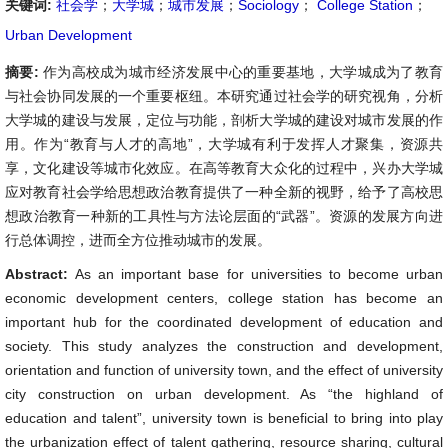
关键词:
社会学
；
大学城
；
城市发展
；
Sociology
；
College Station
；
Urban Development
摘要:
作为高校成为城市经济发展中心的重要基地，大学城成为了教育
与社会协同发展的一个重要枢纽。本研究通过社会学的研究视角，分析
大学城的建设与发展，定位与功能，剖析大学城的建设对城市发展的作
用。作为“教育与人才的高地”，大学城有利于发挥人才聚集，资源共
享，文化建设等城市化效应。在高等教育大众化的过程中，兴办大学城
应对教育社会学给思想政治教育提供了一种全新的视野，给予了高校思
想政治教育一种新的工具性与方法论层面的“武器”。资源的发展方向进
行总体调控，进而全方位推动城市的发展。
Abstract:
As an important base for universities to become urban
economic development centers, college station has become an
important hub for the coordinated development of education and
society. This study analyzes the construction and development,
orientation and function of university town, and the effect of university
city construction on urban development. As “the highland of
education and talent”, university town is beneficial to bring into play
the urbanization effect of talent gathering, resource sharing, cultural