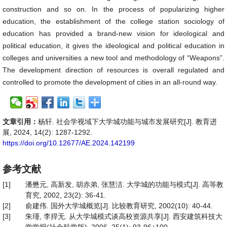
construction and so on. In the process of popularizing higher
education, the establishment of the college station sociology of
education has provided a brand-new vision for ideological and
political education, it gives the ideological and political education in
colleges and universities a new tool and methodology of “Weapons”.
The development direction of resources is overall regulated and
controlled to promote the development of cities in an all-round way.
文章引用：
杨轩. 社会学视域下大学城功能与城市发展研究[J]. 教育进
展, 2024, 14(2): 1287-1292.
https://doi.org/10.12677/AE.2024.142199
参考文献
[1]
潘懋元, 高新发, 胡赤弟, 张慧洁. 大学城的功能与模式[J]. 高等教
育究, 2002, 23(2): 36-41.
[2]
俞建伟. 国外大学城概览[J]. 比较教育研究, 2002(10): 40-44.
[3]
朱瑾, 李捍无. 从大学城模式谈高校资源共享[J]. 西安建筑科技大