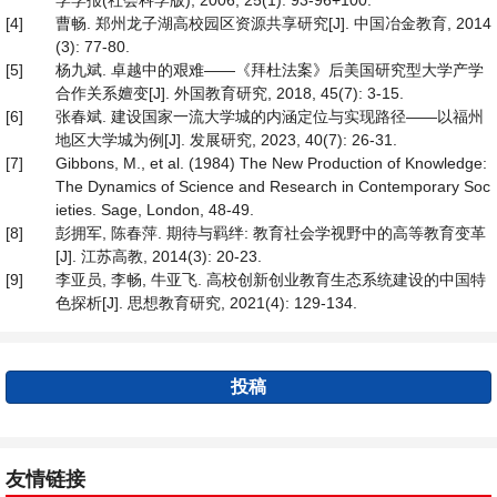
学学报(社会科学版), 2006, 25(1): 93-96+100.
[4]
曹畅. 郑州龙子湖高校园区资源共享研究[J]. 中国冶金教育, 2014
(3): 77-80.
[5]
杨九斌. 卓越中的艰难——《拜杜法案》后美国研究型大学产学
合作关系嬗变[J]. 外国教育研究, 2018, 45(7): 3-15.
[6]
张春斌. 建设国家一流大学城的内涵定位与实现路径——以福州
地区大学城为例[J]. 发展研究, 2023, 40(7): 26-31.
[7]
Gibbons, M., et al. (1984) The New Production of Knowledge:
The Dynamics of Science and Research in Contemporary Soc
ieties. Sage, London, 48-49.
[8]
彭拥军, 陈春萍. 期待与羁绊: 教育社会学视野中的高等教育变革
[J]. 江苏高教, 2014(3): 20-23.
[9]
李亚员, 李畅, 牛亚飞. 高校创新创业教育生态系统建设的中国特
色探析[J]. 思想教育研究, 2021(4): 129-134.
投稿
友情链接