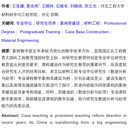
*
作者:
王亚娜
,
黄光伟
,
王晓玲
,
石银冬
,
刘晓艳
,
郑立允
：河北工程大学
材料科学与工程学院，河北 邯郸
关键词:
专业学位
；
研究生培养
；
案例库建设
；
材料工程
；
Professional
Degree
；
Postgraduate Training
；
Case Base Construction
；
Material Engineering
摘要:
案例教学是近年来较为突出的教学改革方向，是我国正从工程教
育大国向工程教育强国转型之际，对研究生教育特别是专业学位研究生
教育提出的更高要求。课程建设作为研究生教育的重要环节，应高度契
合研究生人才的培养目标。本文以材料工程专业学位研究生《数据分析
与处理》专业课程教学案例库建设为例，分别从建设意义、建设实施方
案以及保障实施措施等方面进行了探讨，所述内容能为同类课程的案例
库建设提供参考和借鉴，同时，所建成的《数据分析与处理》专业课程
教学案例库，将能够促进课程的教学实施，助力研究生数据分析与处理
能力的高度达成。
Abstract:
Case teaching is prominent teaching reform direction in
recent years. As China is transforming from a big engineering