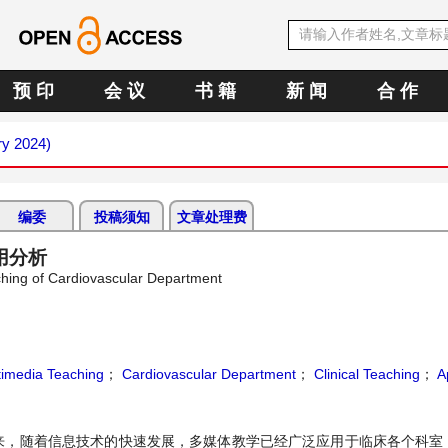
预 印
会 议
书 籍
新 闻
合 作
ry 2024)
编委
投稿须知
文章处理费
用分析
aching of Cardiovascular Department
timedia Teaching
；
Cardiovascular Department
；
Clinical Teaching
；
Ap
来，随着信息技术的快速发展，多媒体教学已经广泛应用于临床各个科室