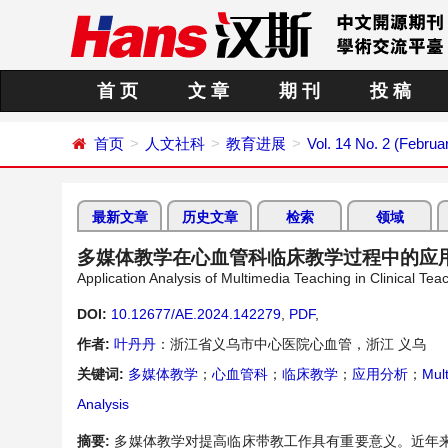
首 页
文 章
期 刊
投 稿
首页
人文社科
教育进展
Vol. 14 No. 2 (Februa
最新文章
历史文章
检索
领域
多媒体教学在心血管科临床教学过程中的应
Application Analysis of Multimedia Teaching in Clinical Te
DOI:
10.12677/AE.2024.142279
,
PDF
,
作者:
叶丹丹
：浙江省义乌市中心医院心血管，浙江 义乌
关键词:
多媒体教学
；
心血管科
；
临床教学
；
应用分析
；
Mul
Analysis
摘要:
多媒体教学对提高临床带教工作具有重要意义。近年