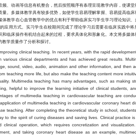
音频、动画等信息有机整合，然后按照顺序有条理呈现教学内容，使课堂
质量。多媒体教学具有较多优势，如使学生容易理解掌握、容易提高临床
媒体教学在心血管教学中的优点有利于帮助临床实习学生学习理论知识、
中的应用方式。实习学生在校期间完成了理论学习后需要在临床实践中将
识和临床操作有机结合起来的过程，要求具体化和形象化。本文将多媒体
的教学质量作了分析和探讨。
mproving clinical teaching. In recent years, with the rapid development
 various clinical departments and has achieved great results. Mult
uage, sound, video, audio, animation and other information, and then a
om teaching more life, but also make the teaching content more intuitiv
 quality. Multimedia teaching has many advantages, such as making s
ng, helpful to improve the learning initiative of clinical students, a
antages of multimedia teaching in cardiovascular teaching are condu
e application of multimedia teaching in cardiovascular coronary heart d
se teaching. After completing the theoretical study in school, student
lay to the spirit of curing diseases and saving lives. Clinical practice i
linical operation, which requires concretization and visualization.
rtment, and taking coronary heart disease as an example, multimed