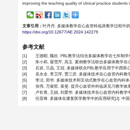
improving the teaching quality of clinical practice students
文章引用：
叶丹丹. 多媒体教学在心血管科临床教学过程中的应用分析[J]
https://doi.org/10.12677/AE.2024.142279
参考文献
[1]
王德昭, 魏欣. PBL教学法结合多媒体教学在七年制学生心血
[2]
朱小莉, 翟雪芹, 高玉. 案例教学法联合多媒体教学在心内科实
[3]
石岩, 兰晶, 王冠. 多媒体联合PBL教学应用于中西医心血管
[4]
吴永全, 李卫萍, 贾三庆. 多媒体技术在心血管内科教学中的应用
[5]
李洁, 郑华. 多媒体技术和互动式教学在心血管内科体会[J]. 中
[6]
张伟, 万俊哲, 裴斐. 提升心血管外科临床见习教学效果的经验体
[7]
卢长青, 王娟, 刘爱华. 多媒体技术在心血管内科教学中的应用[
[8]
任亚锋. 多媒体在康复医学教学中的应用研究[J]. 中国医药导报,