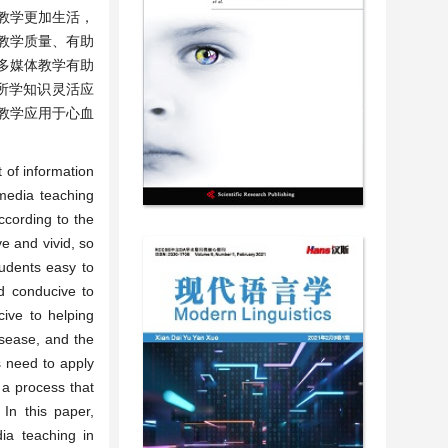
教学更加生活，
教学质量、有助
多媒体教学有助
所学知识灵活应
教学应用于心血
 of information
imedia teaching
ccording to the
e and vivid, so
tudents easy to
nd conducive to
cive to helping
isease, and the
s need to apply
s a process that
 In this paper,
ia teaching in