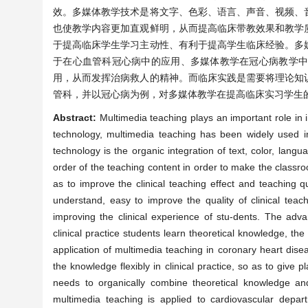
效。多媒体教学技术是将文字、色彩、语言、声音、视频、
也使教学内容更加直观鲜明，从而提高临床带教效果和教学
于提高临床学生学习主动性、有利于提高学生临床经验。多
于在心血管科冠心病中的应用、多媒体教学在冠心病教学
用，从而发挥治病救人的精神。而临床实践是需要将理论知
管科，并以冠心病为例，对多媒体教学在提高临床实习学生
Abstract:
Multimedia teaching plays an important role in i
technology, multimedia teaching has been widely used in
technology is the organic integration of text, color, lang
order of the teaching content in order to make the classro
as to improve the clinical teaching effect and teaching
understand, easy to improve the quality of clinical teachi
improving the clinical experience of stu-dents. The adv
clinical practice students learn theoretical knowledge, th
application of multimedia teaching in coronary heart disea
the knowledge flexibly in clinical practice, so as to give p
needs to organically combine theoretical knowledge and c
multimedia teaching is applied to cardiovascular depa