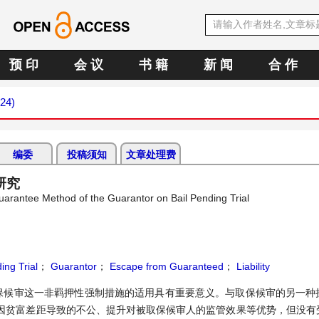
预 印
会 议
书 籍
新 闻
合 作
024)
编委
投稿须知
文章处理费
研究
uarantee Method of the Guarantor on Bail Pending Trial
ng Trial
；
Guarantor
；
Escape from Guaranteed
；
Liability
保候审这一非羁押性强制措施的适用具有重要意义。与取保候审的另一种
因贫富差距导致的不公、提升对被取保候审人的监管效果等优势，但没有