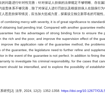
在的问题进行针对性完善：针对保证人担保的法律规定不够明晰、存在漏
的追责体系不够完善，除了对保证人进行罚款以及根据担保人在脱保行为
证人恶意担保等情况，应当加大惩戒力度，探索设立独立新罪名的可能性
of combining mercy with severity, it is of great significance to standa
of obtaining bail pending trial. Compared with another guarantee meth
guarantee has the advantages of strong binding force to ensure the
n the rich and the poor, and improve the supervision effect of the gu
to improve the application rate of the guarantee method, the problems 
of the guarantee, the legislature need to further refine and suppleme
or in the event of the guarantee is not perfect. In addition to fining t
arranty to investigate his criminal responsibility, for the cases that c
nt should be intensified, and to explore the possibility of establish
法学, 2024, 12(2): 1352-1358.
https://doi.org/10.12677/OJ