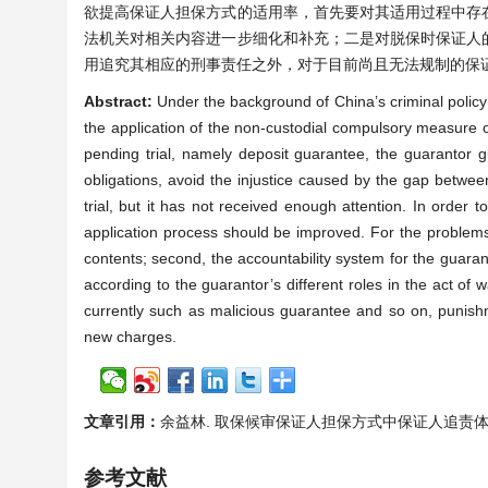
欲提高保证人担保方式的适用率，首先要对其适用过程中存
法机关对相关内容进一步细化和补充；二是对脱保时保证人
用追究其相应的刑事责任之外，对于目前尚且无法规制的保
Abstract:
Under the background of China’s criminal policy 
the application of the non-custodial compulsory measure 
pending trial, namely deposit guarantee, the guarantor 
obligations, avoid the injustice caused by the gap betwee
trial, but it has not received enough attention. In order 
application process should be improved. For the problems 
contents; second, the accountability system for the guarant
according to the guarantor’s different roles in the act of w
currently such as malicious guarantee and so on, punishme
new charges.
文章引用：
余益林. 取保候审保证人担保方式中保证人追责体系研究[J]. 
参考文献