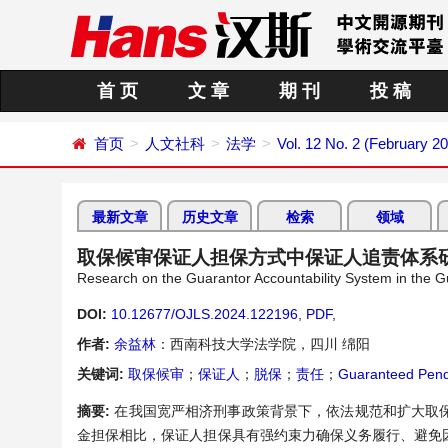
首 页
文 章
期 刊
投 稿
首页
人文社科
法学
Vol. 12 No. 2 (February 2
最新文章
历史文章
检索
领域
取保候审保证人担保方式中保证人追责体系
Research on the Guarantor Accountability System in the G
DOI:
10.12677/OJLS.2024.122196
,
PDF
,
作者:
余益林
：西南科技大学法学院，四川 绵阳
关键词:
取保候审
；
保证人
；
脱保
；
责任
；
Guaranteed Pendi
摘要:
在我国宽严相济刑事政策背景下，依法规范和扩大取
金担保相比，保证人担保具有强约束力确保义务履行、避免