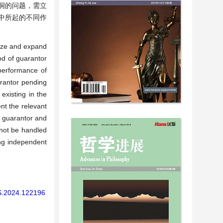
洞的问题，需立
中所起的不同作
。
rdize and expand
od of guarantor
 performance of
arantor pending
existing in the
nt the relevant
he guarantor and
annot be handled
ing independent
LS.2024.122196