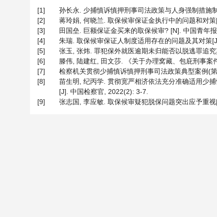
[1]
孙长永. 少捕慎诉慎押刑事司法政策与人身强制措施制度的完善[J
[2]
蒋玲娟, 何晓兰. 取保候审保证金执行中的问题和对策[J]. 上海
[3]
田国垒. 巨额保证金买来的取保候审? [N]. 中国青年报, 201
[4]
朱瑞. 取保候审保证人制度适用存在的问题及其对策[J]. 阜阳职
[5]
张玉, 张炜. 罪犯保外就医逾期未归能否以脱逃罪追究其刑事责任
[6]
滕伟, 陆建红, 田文莎. 《关于办理窝藏、包庇刑事案件适用
[7]
检察机关贯彻少捕慎诉慎押刑事司法政策典型案例(第一批) [N]
[8]
苗生明, 纪丙学. 贯彻宽严相济依法充分准确适用
[J]. 中国检察官, 2022(2): 3-7.
[9]
张志国, 李应敏. 取保候审疑犯脱保问题突出应予重视[J]. 中