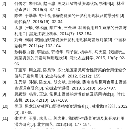
[2]
何传才, 朱明华, 赵玉忠. 黑龙江省野菜资源状况与利用[J]. 林业
勘查设计, 2019(3): 37-40.
[3]
陈锋, 于翠翠. 野生食用植物资源的开发利用现状及前景分析[J].
现代食品, 2018(19): 32-34.
[4]
孟滕, 张瑜, 张术丽, 陈广玉, 王金华. 我国食用野生蔬菜的开发与
利用[J]. 黑龙江农业科学, 2014(7): 152-154.
[5]
刘奇, 刘刚. 我国山野菜资源开发利用现状与发展对策[J]. 中国林
副特产, 2011(4): 102-104.
[6]
敖特根白音, 李运起, 韩艳华, 阎子盟, 杨学举, 马天宜. 我国野生
蔬菜资源的开发与利用现状[J]. 河北农业科学, 2015, 19(6): 92-
96.
[7]
丁宝军, 周立霞, 陈秀玲. 东北地区常见可食性野菜的食用保健价
值与开发利用[J]. 农业与技术, 2012, 32(12): 155.
[8]
朱秀娟, 孙娜, 陈文东, 胡文斌, 宫峥嵘. 陇南市常见可食用山野菜
资源调查研究[J]. 安徽农学通报, 2019, 25(10): 55-57+97.
[9]
顾颖慧, 杨青, 王波. 常见山野菜的营养价值及药用功效[J]. 时代
农机, 2015, 42(10): 167+169.
[10]
吴卫. 黑龙江省林区山野菜植物资源简介[J]. 林业勘查设计, 2012
(3): 97-98.
[11]
张洒洒, 王昊, 朱燕云, 郭岩彬. 我国野生蔬菜资源及其开发利用
潜力研究[J]. 北方园艺, 2018(16): 177-184.