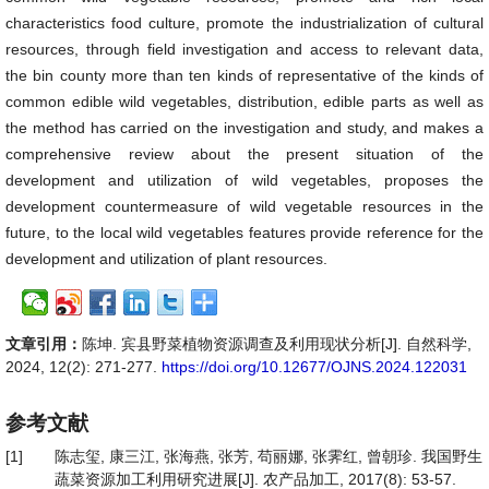
characteristics food culture, promote the industrialization of cultural
resources, through field investigation and access to relevant data,
the bin county more than ten kinds of representative of the kinds of
common edible wild vegetables, distribution, edible parts as well as
the method has carried on the investigation and study, and makes a
comprehensive review about the present situation of the
development and utilization of wild vegetables, proposes the
development countermeasure of wild vegetable resources in the
future, to the local wild vegetables features provide reference for the
development and utilization of plant resources.
文章引用：
陈坤. 宾县野菜植物资源调查及利用现状分析[J]. 自然科学,
2024, 12(2): 271-277.
https://doi.org/10.12677/OJNS.2024.122031
参考文献
[1]
陈志玺, 康三江, 张海燕, 张芳, 苟丽娜, 张霁红, 曾朝珍. 我国野生
蔬菜资源加工利用研究进展[J]. 农产品加工, 2017(8): 53-57.