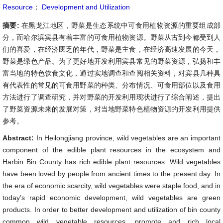
Resource
；
Development and Utilization
摘要:
在黑龙江地区，野菜是生态系统中可食用植物资源的重要组成部
分，而哈尔滨宾县有着丰富的可食用植物资源。野菜从古到今都受到人
们的喜爱，在经济匮乏的年代，野菜是主食，在经济高速发展的今天，
野菜是绿色产品。为了更好地开发利用宾县常见的野菜资源，弘扬和丰
富当地的特色饮食文化，通过实地调查和查阅相关资料，对宾县几种具
有代表性的常见的可食用野菜的种类、分布情况、可食用部位以及食用
方法进行了调查研究，并对野菜的开发利用现状进行了综合阐述，提出
了野菜资源未来的发展对策，对当地野菜特色植物资源的开发利用提供
参考。
Abstract:
In Heilongjiang province, wild vegetables are an important
component of the edible plant resources in the ecosystem and
Harbin Bin County has rich edible plant resources. Wild vegetables
have been loved by people from ancient times to the present day. In
the era of economic scarcity, wild vegetables were staple food, and in
today’s rapid economic development, wild vegetables are green
products. In order to better development and utilization of bin county
common wild vegetable resources, promote and rich local