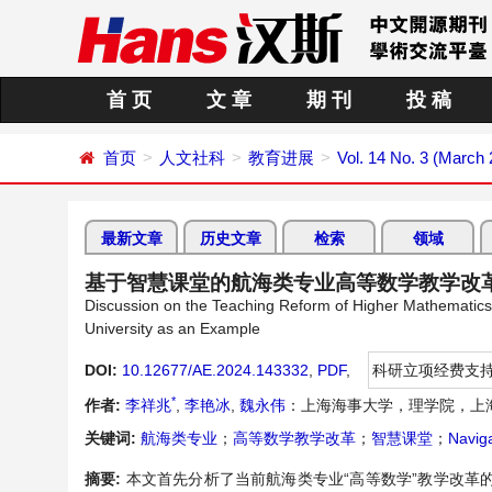
首 页
文 章
期 刊
投 稿
首页
人文社科
教育进展
Vol. 14 No. 3 (March
最新文章
历史文章
检索
领域
基于智慧课堂的航海类专业高等数学教学改
Discussion on the Teaching Reform of Higher Mathematic
University as an Example
DOI:
10.12677/AE.2024.143332
,
PDF
,
科研立项经费支
*
作者:
李祥兆
,
李艳冰
,
魏永伟
：上海海事大学，理学院，上
关键词:
航海类专业
；
高等数学教学改革
；
智慧课堂
；
Navig
摘要:
本文首先分析了当前航海类专业“高等数学”教学改