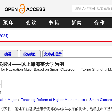
预 印
会 议
书 籍
新 闻
合 作
 2024)
编委
投稿须知
文章处理费
革探讨——以上海海事大学为例
s for Navigation Major Based on Smart Classroom—Taking Shanghai Ma
持
海
ation Major
；
Teaching Reform of Higher Mathematics
；
Smart Classr
革的必要性，阐述了智慧课堂用于高等数学教学改革的优势，然后提出了基