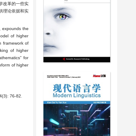
教学改革的一些实
供理论依据和实
s, expounds the
odel of higher
n framework of
king of higher
athematics” for
reform of higher
 76-82.