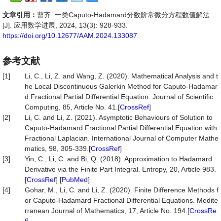
文章引用：
曹齐. 一类Caputo-Hadamard分数阶常微分方程数值解法
[J]. 应用数学进展, 2024, 13(3): 928-933.
https://doi.org/10.12677/AAM.2024.133087
参考文献
[1]
Li, C., Li, Z. and Wang, Z. (2020). Mathematical Analysis and t
he Local Discontinuous Galerkin Method for Caputo-Hadamar
d Fractional Partial Differential Equation. Journal of Scientific
Computing, 85, Article No. 41.[
CrossRef
]
[2]
Li, C. and Li, Z. (2021). Asymptotic Behaviours of Solution to
Caputo-Hadamard Fractional Partial Differential Equation with
Fractional Laplacian. International Journal of Computer Mathe
matics, 98, 305-339.[
CrossRef
]
[3]
Yin, C., Li, C. and Bi, Q. (2018). Approximation to Hadamard
Derivative via the Finite Part Integral. Entropy, 20, Article 983.
[
CrossRef
] [
PubMed
]
[4]
Gohar, M., Li, C. and Li, Z. (2020). Finite Difference Methods f
or Caputo-Hadamard Fractional Differential Equations. Medite
rranean Journal of Mathematics, 17, Article No. 194.[
CrossRe