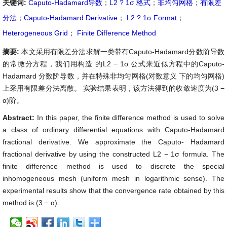
关键词:
Caputo-Hadamard导数
；
L2 ? 1σ 格式
；
非均匀网格
；
有限差
分法
；
Caputo-Hadamard Derivative
；
L2 ? 1σ Format
；
Heterogeneous Grid
；
Finite Difference Method
摘要:
本文采用有限差分法求解一类带有Caputo-Hadamard分数阶导数
的常微分方程，我们用构造 的L2 − 1σ 公式来近似方程中的Caputo-
Hadamard 分数阶导数，并在特殊非均匀网格(对数意义 下的均匀网格)
上采用有限差分法离散。 实验结果表明，该方法得到的收敛速度为(3 −
α)阶。
Abstract:
In this paper, the finite difference method is used to solve
a class of ordinary differential equations with Caputo-Hadamard
fractional derivative. We approximate the Caputo- Hadamard
fractional derivative by using the constructed L2 − 1σ formula. The
finite difference method is used to discrete the special
inhomogeneous mesh (uniform mesh in logarithmic sense). The
experimental results show that the convergence rate obtained by this
method is (3 − α).