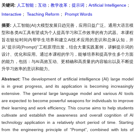
关键词:
人工智能
；
互动
；
教学改革
；
提示词
；
Artificial Intelligence
；
Interactive
；
Teaching Reform
；
Prompt Words
摘要:
人工智能(AI)大模型发展日趋完善，应用日益广泛。通用大语言模
型和各类AI工具有望成为个人提高学习和工作效率的有力武器。本课程
旨在较短时间内帮学生培养和建立AI技术应用的意识和总体认知，并
从“提示词(Prompt)”工程原理出发，结合大量实践案例，讲解提示词的
设计、优化和应用。通过本课程的学习，能够培养和提高学生多个方面
的能力，包括：与AI高效互动、更精确和高质量的内容输出以及不断提
升学习效率的意识和能力。
Abstract:
The development of artificial intelligence (AI) large model
is in great progress, and its application is becoming increasingly
extensive. The general large language model and various AI tools
are expected to become powerful weapons for individuals to improve
their learning and work efficiency. This course aims to help students
cultivate and establish the awareness and overall cognition of AI
technology application in a relatively short period of time. Starting
from the engineering principle of “Prompt”, combined with lots of