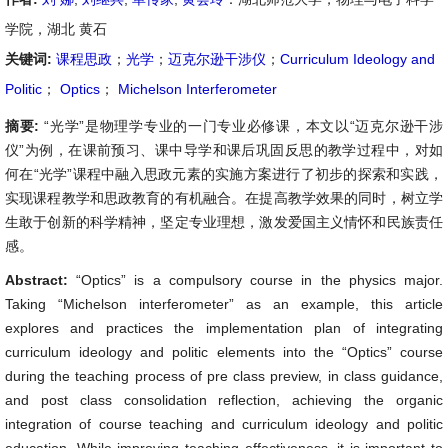
学院，湖北 黄石
关键词:
课程思政
；
光学
；
迈克尔逊干涉仪
；
Curriculum Ideology and
Politic
；
Optics
；
Michelson Interferometer
摘要:
“光学”是物理学专业的一门专业必修课，本文以“迈克尔逊干涉
仪”为例，在课前预习、课中导学和课后巩固反思的教学过程中，对如
何在“光学”课程中融入思政元素的实施方案进行了初步的探索和实践，
实现课程教学和思政教育的有机融合。在提高教学效果的同时，树立学
生敢于创新的科学精神，坚定专业理想，激发爱国主义情怀和民族责任
感。
Abstract:
“Optics” is a compulsory course in the physics major.
Taking “Michelson interferometer” as an example, this article
explores and practices the implementation plan of integrating
curriculum ideology and politic elements into the “Optics” course
during the teaching process of pre class preview, in class guidance,
and post class consolidation reflection, achieving the organic
integration of course teaching and curriculum ideology and politic