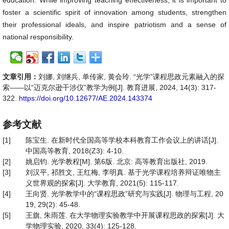
education. While improving teaching effectiveness, it is important to
foster a scientific spirit of innovation among students, strengthen
their professional ideals, and inspire patriotism and a sense of
national responsibility.
文章引用：
刘娜, 刘继兵, 单传家, 黄会玲. “光学”课程思政元素融入的探
索——以“迈克尔逊干涉仪”教学为例[J]. 教育进展, 2024, 14(3): 317-
322.
https://doi.org/10.12677/AE.2024.143374
参考文献
[1]
陈宝生. 在新时代全国高等学校本科教育工作会议上的讲话[J].
中国高等教育, 2018(Z3): 4-10.
[2]
姚启钧. 光学教程[M]. 第6版. 北京: 高等教育出版社, 2019.
[3]
刘汉平, 祁胜文, 王红梅, 李明真. 基于光学课程培养辩证唯物主
义世界观的探索[J]. 大学教育, 2021(5): 115-117.
[4]
王向贤. 光学教学中的“课程思政”研究与实践[J]. 物理与工程, 20
19, 29(2): 45-48.
[5]
王旗, 朱雨莲. 在大学物理实验教学中开展课程思政的探索[J]. 大
学物理实验, 2020, 33(4): 125-128.