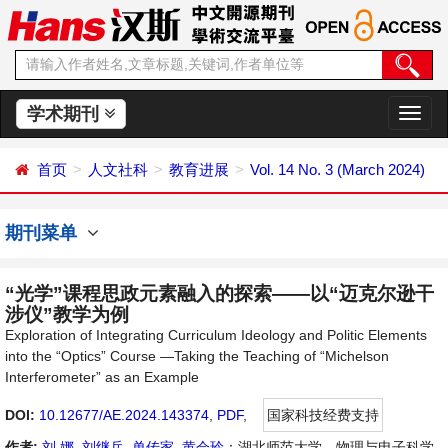
学术期刊
切
换
导
首页
人文社科
教育进展
Vol. 14 No. 3 (March 2024)
航
期刊菜单
“光学”课程思政元素融入的探索——以“迈克尔逊干
涉仪”教学为例
Exploration of Integrating Curriculum Ideology and Politic Elements
into the “Optics” Course —Taking the Teaching of “Michelson
Interferometer” as an Example
DOI:
10.12677/AE.2024.143374
,
PDF
,
国家科技经费支持
作者:
刘 娜
,
刘继兵
,
单传家
,
黄会玲
：湖北师范大学，物理与电子科学