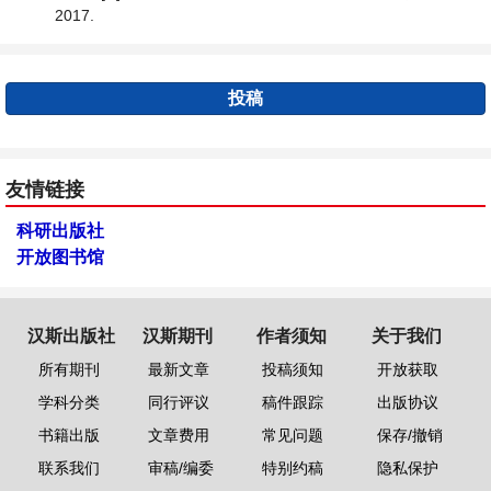
2017.
投稿
友情链接
科研出版社
开放图书馆
汉斯出版社
汉斯期刊
作者须知
关于我们
所有期刊
最新文章
投稿须知
开放获取
学科分类
同行评议
稿件跟踪
出版协议
书籍出版
文章费用
常见问题
保存/撤销
联系我们
审稿/编委
特别约稿
隐私保护