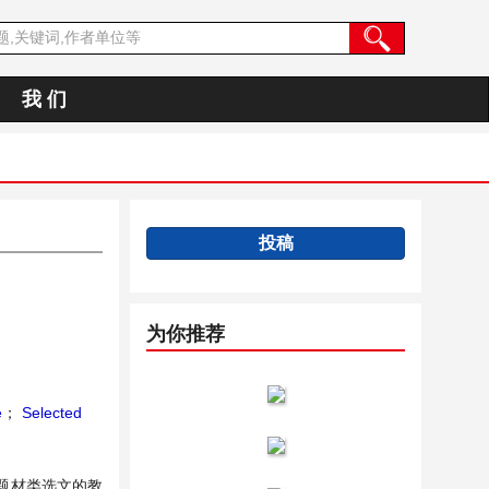
我 们
投稿
为你推荐
e
；
Selected
题材类选文的教