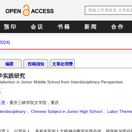
预 印
会 议
书 籍
新 闻
合 作
 2024)
编委
投稿须知
文章处理费
学实践研究
lection in Junior Middle School from Interdisciplinary Perspective
持
玉莲
：重庆三峡学院文学院，重庆
terdisciplinary
；
Chinese Subject in Junior High School
；
Labor Them
劳育人、以劳化人，具有丰富的人文精神与教学实践价值。跨学科为劳动