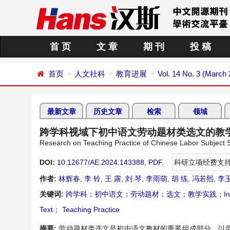
首 页
文 章
期 刊
投 稿
首页
人文社科
教育进展
Vol. 14 No. 3 (March
最新文章
历史文章
检索
领域
跨学科视域下初中语文劳动题材类选文的教
Research on Teaching Practice of Chinese Labor Subject Se
DOI:
10.12677/AE.2024.143388
,
PDF
,
科研立项经费支
作者:
林辉春
,
李 铃
,
王 露
,
刘 琴
,
李雨萌
,
胡 练
,
冯若熙
,
李
关键词:
跨学科
；
初中语文
；
劳动题材
；
选文
；
教学实践
；
In
Text
；
Teaching Practice
摘要:
劳动题材类选文是初中语文教材的重要组成部分，以