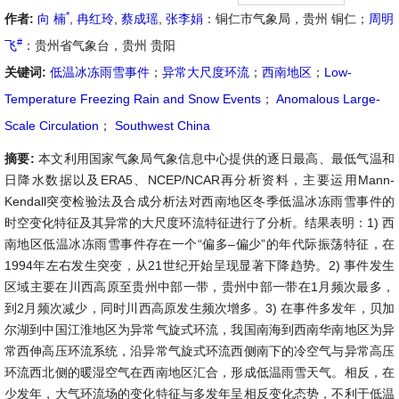
*
作者:
向 楠
,
冉红玲
,
蔡成瑶
,
张李娟
：铜仁市气象局，贵州 铜仁；
周明
#
飞
：贵州省气象台，贵州 贵阳
关键词:
低温冰冻雨雪事件
；
异常大尺度环流
；
西南地区
；
Low-
Temperature Freezing Rain and Snow Events
；
Anomalous Large-
Scale Circulation
；
Southwest China
摘要:
本文利用国家气象局气象信息中心提供的逐日最高、最低气温和
日降水数据以及ERA5、NCEP/NCAR再分析资料，主要运用Mann-
Kendall突变检验法及合成分析法对西南地区冬季低温冰冻雨雪事件的
时空变化特征及其异常的大尺度环流特征进行了分析。结果表明：1) 西
南地区低温冰冻雨雪事件存在一个“偏多–偏少”的年代际振荡特征，在
1994年左右发生突变，从21世纪开始呈现显著下降趋势。2) 事件发生
区域主要在川西高原至贵州中部一带，贵州中部一带在1月频次最多，
到2月频次减少，同时川西高原发生频次增多。3) 在事件多发年，贝加
尔湖到中国江淮地区为异常气旋式环流，我国南海到西南华南地区为异
常西伸高压环流系统，沿异常气旋式环流西侧南下的冷空气与异常高压
环流西北侧的暖湿空气在西南地区汇合，形成低温雨雪天气。相反，在
少发年，大气环流场的变化特征与多发年呈相反变化态势，不利于低温