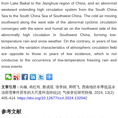
from Lake Baikal to the Jianghuai region of China, and an abnormal
westward extending high circulation system from the South China
Sea to the South China Sea of Southwest China. The cold air moving
southward along the west side of the abnormal cyclonic circulation
converges with the warm and humid air on the northwest side of the
abnormally high circulation in Southwest China, forming low-
temperature rain and snow weather. On the contrary, in years of low
incidence, the variation characteristics of atmospheric circulation field
are opposite to those in years of low incidence, which is not
conducive to the occurrence of low-temperature freezing rain and
snow events.
文章引用：
向楠, 冉红玲, 蔡成瑶, 张李娟, 周明飞. 西南地区冬季低温冰
冻雨雪事件异常的大尺度环流特征[J]. 气候变化研究快报, 2024, 13(2):
405-414.
https://doi.org/10.12677/ccrl.2024.132042
参考文献