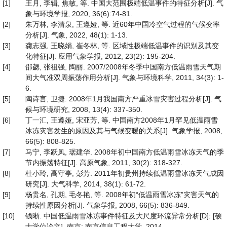
[1]
王月, 李辑, 焦敏, 等. 中国大范围极端低温事件的特征分析[J]. 气
象与环境学报, 2020, 36(6):74-81.
[2]
朱万林, 李清泉, 王遵娅, 等. 近60年中国冷空气过程的气候变率
分析[J]. 气象, 2022, 48(1): 1-13.
[3]
龚志强, 王晓娟, 崔冬林, 等. 区域性极端低温事件的识别及其变
化特征[J]. 应用气象学报, 2012, 23(2): 195-204.
[4]
邵勰, 张祖强, 陶丽. 2007/2008年冬季中国南方低温雨雪天气期
间大气准双周振荡作用分析[J]. 气象与环境科学, 2011, 34(3): 1-
6.
[5]
陶诗言, 卫捷. 2008年1月我国南方严重冰雪灾害过程分析[J]. 气
候与环境研究, 2008, 13(4): 337-350.
[6]
丁一汇, 王遵娅, 宋亚芳, 等. 中国南方2008年1月罕见低温雨雪
冰冻灾害发生的原因及其与气候变暖的关系[J]. 气象学报, 2008,
66(5): 808-825.
[7]
马宁, 李跃凤, 琚建华. 2008年初中国南方低温雨雪冰冻天气的季
节内振荡特征[J]. 高原气象, 2011, 30(2): 318-327.
[8]
杜小玲, 高守亭, 彭芳. 2011年初贵州持续低温雨雪冰冻天气成因
研究[J]. 大气科学, 2014, 38(1): 61-72.
[9]
杨贵名, 孔期, 毛冬艳, 等. 2008年初“低温雨雪冰冻”灾害天气的
持续性原因分析[J]. 气象学报, 2008, 66(5): 836-849.
[10]
钱晰. 中国低温雨雪冰冻事件特征及大尺度环流异常分析[D]: [硕
士学位论文]. 南京: 南京信息工程大学, 2014.