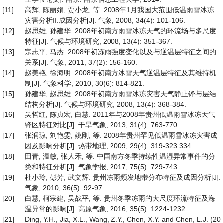
[11]
高辉, 陈丽娟, 贾小龙, 等. 2008年1月我国大范围低温雨雪冰冻
灾害分析II.成因分析[J]. 气象, 2008, 34(4): 101-106.
[12]
赵思雄, 孙建华. 2008年初南方雨雪冰冻天气的环流场与多尺度
特征[J]. 气候与环境研究, 2008, 13(4): 351-367.
[13]
宗志平, 马杰. 2008年初冻雨强度变化以及与逆温层特征之间的
关系[J]. 气象, 2011, 37(2): 156-160.
[14]
赵美艳, 徐海明. 2008年初南方冰雪天气逆温层特征及其维持机
制[J]. 气象科学, 2010, 30(6): 814-821.
[15]
孙建华, 赵思雄. 2008年初南方雨雪冰冻灾害天气静止锋与层结
结构分析[J]. 气候与环境研究, 2008, 13(4): 368-384.
[16]
吴哲红, 陈贞宏, 白慧. 2011年与2008年贵州低温雨雪冰冻天气
锋区特征对比[J]. 干旱气象, 2013, 31(4): 763-770.
[17]
张润琼, 刘艳雯, 姚刚, 等. 2008年贵州罕见低温雨雪冰冻灾害成
因及影响分析[J]. 热带地理, 2009, 29(4): 319-323 334.
[18]
田青, 温敏, 张人禾, 等. 中国南方冬季持续性温湿异常事件的分
类和特征分析[J]. 气象学报, 2017, 75(5): 729-743.
[19]
杜小玲, 彭芳, 武文辉. 贵州冻雨频发地带分布特征及成因分析[J].
气象, 2010, 36(5): 92-97.
[20]
白慧, 柯宗建, 吴战平, 等. 贵州冬季冻雨的大尺度环流特征及海
温异常的影响[J]. 高原气象, 2016, 35(5): 1224-1232.
[21]
Ding, Y.H., Jia, X.L., Wang, Z.Y., Chen, X.Y. and Chen, L.J. (20