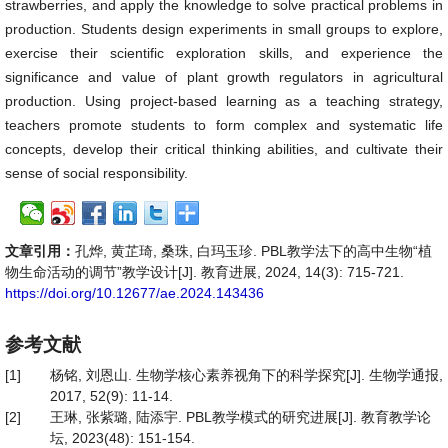
strawberries, and apply the knowledge to solve practical problems in
production. Students design experiments in small groups to explore,
exercise their scientific exploration skills, and experience the
significance and value of plant growth regulators in agricultural
production. Using project-based learning as a teaching strategy,
teachers promote students to form complex and systematic life
concepts, develop their critical thinking abilities, and cultivate their
sense of social responsibility.
文章引用：
孔烨, 黄芷琦, 桑珠, 白玛玉珍. PBL教学法下的高中生物“植
物生命活动的调节”教学设计[J]. 教育进展, 2024, 14(3): 715-721.
https://doi.org/10.12677/ae.2024.143436
参考文献
[1]
杨铭, 刘恩山. 生物学核心素养视角下的科学探究[J]. 生物学通报,
2017, 52(9): 11-14.
[2]
王琳, 张紫璐, 陆添宇. PBL教学模式的研究进展[J]. 教育教学论
坛, 2023(48): 151-154.