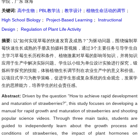
学院，广东 珠海
关键词:
高中生物
；
PBL教学法
；
教学设计
；
植物生命活动的调节
；
High School Biology
；
Project-Based Learning
；
Instructional
Design
；
Regulation of Plant Life Activity
摘要:
以“如何实现草莓的快速发育及成熟？”为驱动问题，围绕编制草
莓快速生长成熟的手册及拍摄科普视频，通过3个主要任务引导学生自
主学习草莓生长历程和条件、植物激素对草莓的影响等知识，并将知识
应用于生产中解决实际问题。学生以小组为单位设计实验进行探究，锻
炼科学探究的技能，体验植物生长调节剂在农业生产中的意义和价值。
以项目式学习为教学策略，促进学生形成复杂系统的生命观念，发展学
生的思辨能力，培养学生的社会责任感。
Abstract:
Driven by the question “How to achieve rapid development
and maturation of strawberries?”, this study focuses on developing a
manual for rapid growth and maturation of strawberries and shooting
popular science videos. Through three main tasks, students are
guided to independently learn about the growth process and
conditions of strawberries, the impact of plant hormones on