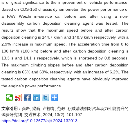
is of great significance to the improvement of vehicle performance.
Based on CDS-150 chassis dynamometer, the power performance of
a FAW Weizhi in-service car before and after using a non-
disassembly carbon deposition cleaning agent was tested. The
results show that the maximum speed before and after carbon
deposition cleaning is 144.7 km/h and 148.9 km/h respectively, with a
2.9% increase in maximum speed. The acceleration time from 0 to
100 km/h (100 km) before and after carbon deposition cleaning is
13.3 s and 14.1 s respectively, which is shortened by 0.8 seconds.
The maximum climbing slopes before and after carbon deposition
cleaning is 65% and 69%, respectively, with an increase of 6.2%. The
tested carbon deposition cleaning agents have obviously improved
the engine’s power performance.
文章引用：
龚击, 梁巍, 卢柳青, 范毅. 积碳清洗剂对汽车动力性能提升的
试验研究[J]. 交通技术, 2024, 13(2): 101-107.
https://doi.org/10.12677/ojtt.2024.132013