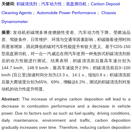
关键词:
积碳清洗剂
；
汽车动力性
；
底盘测功机
；
Carbon Deposit
Cleaning Agents
；
Automobile Power Performance
；
Chassis
Dynamometer
摘要:
发动机积碳增多将使燃烧性变差、汽车动力性下降。受燃油品
质、驾驶条件、日常维护、环境与交通等因素影响，积碳随着使用时间
而逐渐增加，因此降低积碳对汽车性能提升有较大意义。基于CDS-150
型底盘测功机，对一台一汽威志在用汽车使用一种免拆式积碳清洗剂前
后的动力性能进行测试。结果表明，积碳清洗前后最高车速分别为
144.7 km/h、148.9 km/h，最高车速提升2.9%；积碳清洗前后0~100
km/h (百公里)加速时间分别为13.3 s、14.1 s，缩短0.8 s；积碳清洗前
后最大爬坡度分别为65%、69%，增幅达6.2%，测试的积碳清洗剂对发
动机的动力性提升明显。
Abstract:
The increase of engine carbon deposition will lead to a
decrease in combustion performance and a decrease in vehicle
power. Due to factors such as such as fuel quality, driving conditions,
daily maintenance, environment and traffic, carbon deposition
gradually increases over time. Therefore, reducing carbon deposition