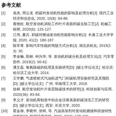
参考文献
[1]
袁杰, 周云龙. 积碳对发动机性能的影响及处理分析[J]. 现代工业
经济和信息化, 2020, 10(8): 84-86.
[2]
黄艳松. 航空发动机涡轮工作叶片表面积碳去除工艺[J]. 机械工
程师, 2020(6): 125-127.
[3]
江伟, 夏兵. 积碳对燃油发动机性能影响分析[J]. 长春工业大学学
报, 2020, 41(2): 180-187.
[4]
陈常青. 影响汽车性能的驾驶方式分析[J]. 湖北农机化, 2019(1
3): 30.
[5]
李金畅, 阳林, 钟兴华, 等. 发动机积碳分析及处理方法[J]. 汽车零
部件, 2019(2): 60-62.
[6]
潘文磊. 氢氧除碳的机理及实验研究[D]: [硕士学位论文]. 哈尔滨:
哈尔滨工业大学, 2014.
[7]
王学鹏. 气道喷射式汽油机进气门积碳机理实验研究及其预防
[D]: [硕士学位论文]. 广州: 华南理工大学, 2018.
[8]
徐林. 航空发动机叶片表层除碳技术的研究[J]. 科技创新与应用,
2020(36): 83-84.
[9]
李义才. 发动机再制造中铝合金活塞表面积碳清洗工艺的研究
[D]: [硕士学位论文]. 西安: 长安大学, 2020.
[10]
霍金禄, 李晓华, 张铎, 等. 汽油添加剂对发动机燃烧和排放特性