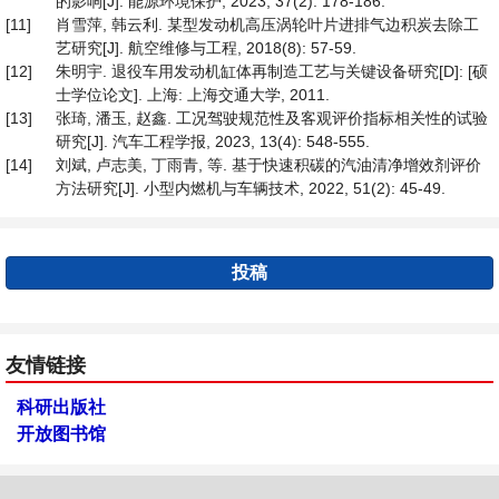
的影响[J]. 能源环境保护, 2023, 37(2): 178-186.
[11]
肖雪萍, 韩云利. 某型发动机高压涡轮叶片进排气边积炭去除工
艺研究[J]. 航空维修与工程, 2018(8): 57-59.
[12]
朱明宇. 退役车用发动机缸体再制造工艺与关键设备研究[D]: [硕
士学位论文]. 上海: 上海交通大学, 2011.
[13]
张琦, 潘玉, 赵鑫. 工况驾驶规范性及客观评价指标相关性的试验
研究[J]. 汽车工程学报, 2023, 13(4): 548-555.
[14]
刘斌, 卢志美, 丁雨青, 等. 基于快速积碳的汽油清净增效剂评价
方法研究[J]. 小型内燃机与车辆技术, 2022, 51(2): 45-49.
投稿
友情链接
科研出版社
开放图书馆