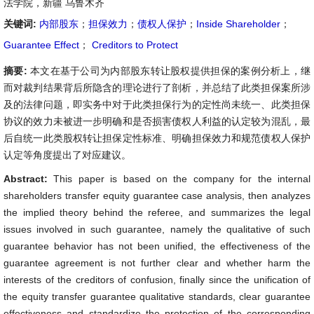
法学院，新疆 乌鲁木齐
关键词:
内部股东
；
担保效力
；
债权人保护
；
Inside Shareholder
；
Guarantee Effect
；
Creditors to Protect
摘要:
本文在基于公司为内部股东转让股权提供担保的案例分析上，继
而对裁判结果背后所隐含的理论进行了剖析，并总结了此类担保案所涉
及的法律问题，即实务中对于此类担保行为的定性尚未统一、此类担保
协议的效力未被进一步明确和是否损害债权人利益的认定较为混乱，最
后自统一此类股权转让担保定性标准、明确担保效力和规范债权人保护
认定等角度提出了对应建议。
Abstract:
This paper is based on the company for the internal
shareholders transfer equity guarantee case analysis, then analyzes
the implied theory behind the referee, and summarizes the legal
issues involved in such guarantee, namely the qualitative of such
guarantee behavior has not been unified, the effectiveness of the
guarantee agreement is not further clear and whether harm the
interests of the creditors of confusion, finally since the unification of
the equity transfer guarantee qualitative standards, clear guarantee
effectiveness and standardize the protection of the corresponding