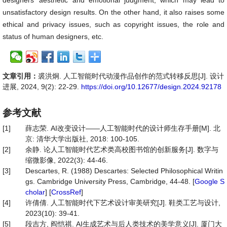
designers’ aesthetic and emotional judgment, which may lead to
unsatisfactory design results. On the other hand, it also raises some
ethical and privacy issues, such as copyright issues, the role and
status of human designers, etc.
文章引用：
裘洪炯. 人工智能时代动漫作品创作的范式转移反思[J]. 设计
进展, 2024, 9(2): 22-29.
https://doi.org/10.12677/design.2024.92178
参考文献
[1]
薛志荣. AI改变设计——人工智能时代的设计师生存手册[M]. 北
京: 清华大学出版社, 2018: 100-105.
[2]
余静. 论人工智能时代艺术类高校图书馆的创新服务[J]. 数字与
缩微影像, 2022(3): 44-46.
[3]
Descartes, R. (1988) Descartes: Selected Philosophical Writin
gs. Cambridge University Press, Cambridge, 44-48. [
Google S
cholar
] [
CrossRef
]
[4]
许倩倩. 人工智能时代下艺术设计审美研究[J]. 鞋类工艺与设计,
2023(10): 39-41.
[5]
段吉方, 阎恺祺. AI生成艺术与后人类技术的美学意义[J]. 厦门大