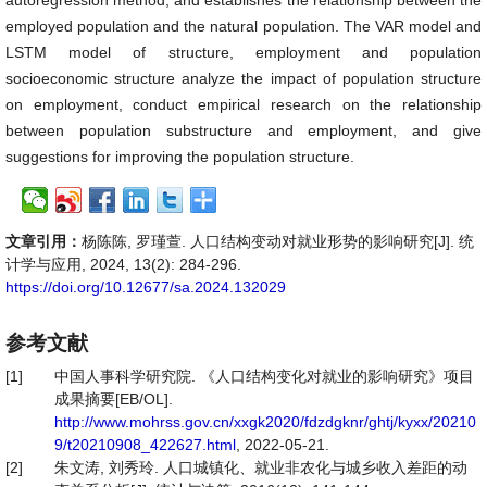
autoregression method, and establishes the relationship between the
employed population and the natural population. The VAR model and
LSTM model of structure, employment and population
socioeconomic structure analyze the impact of population structure
on employment, conduct empirical research on the relationship
between population substructure and employment, and give
suggestions for improving the population structure.
文章引用：
杨陈陈, 罗瑾萱. 人口结构变动对就业形势的影响研究[J]. 统
计学与应用, 2024, 13(2): 284-296.
https://doi.org/10.12677/sa.2024.132029
参考文献
[1]
中国人事科学研究院. 《人口结构变化对就业的影响研究》项目
成果摘要[EB/OL].
http://www.mohrss.gov.cn/xxgk2020/fdzdgknr/ghtj/kyxx/20210
9/t20210908_422627.html
, 2022-05-21.
[2]
朱文涛, 刘秀玲. 人口城镇化、就业非农化与城乡收入差距的动