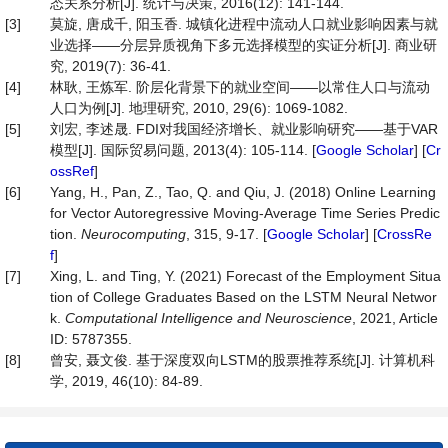
态关系分析[J]. 统计与决策, 2016(12): 141-144.
[3]
莫旋, 唐成千, 阳玉香. 城镇化进程中流动人口就业影响因素与就
业选择——分层异质视角下多元选择模型的实证分析[J]. 商业研
究, 2019(7): 36-41.
[4]
林耿, 王炼军. 阶层化背景下的就业空间——以常住人口与流动
人口为例[J]. 地理研究, 2010, 29(6): 1069-1082.
[5]
刘宏, 李述晟. FDI对我国经济增长、就业影响研究——基于VAR
模型[J]. 国际贸易问题, 2013(4): 105-114. [
Google Scholar
] [
Cr
ossRef
]
[6]
Yang, H., Pan, Z., Tao, Q. and Qiu, J. (2018) Online Learning
for Vector Autoregressive Moving-Average Time Series Predic
tion.
Neurocomputing
, 315, 9-17. [
Google Scholar
] [
CrossRe
f
]
[7]
Xing, L. and Ting, Y. (2021) Forecast of the Employment Situa
tion of College Graduates Based on the LSTM Neural Networ
k.
Computational
Intelligence
and
Neuroscience
, 2021, Article
ID: 5787355.
[8]
曾安, 聂文俊. 基于深度双向LSTM的股票推荐系统[J]. 计算机科
学, 2019, 46(10): 84-89.