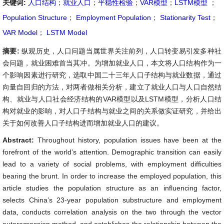
关键词:
人口结构
；
就业人口
；
平稳性检验
；
VAR模型
；
LSTM模型
；
Population Structure
；
Employment Population
；
Stationarity Test
；
VAR Model
；
LSTM Model
摘要:
纵观历史，人口问题当属世界关注前列，人口转变易引发多种社
会问题，就业困难首当其冲。为增加就业人口，本文将人口结构作为一
个影响因素进行研究，选取中国二十三年人口子结构与就业数据，通过
向量自回归的方法，对两者做相关分析，建立了就业人口与人口自然结
构、就业与人口社会经济结构的VAR模型以及LSTM模型，分析人口结
构对就业的影响，对人口子结构与就业之间的关系做实证研究，并给出
关于如何改善人口子结构进而增加就业人口的建议。
Abstract:
Throughout history, population issues have been at the
forefront of the world’s attention. Demographic transition can easily
lead to a variety of social problems, with employment difficulties
bearing the brunt. In order to increase the employed population, this
article studies the population structure as an influencing factor,
selects China’s 23-year population substructure and employment
data, conducts correlation analysis on the two through the vector