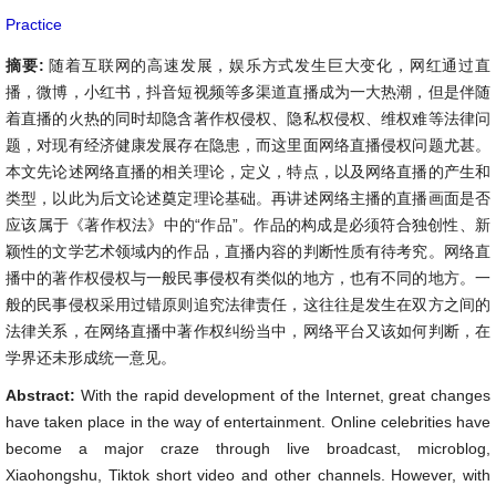
Practice
摘要:
随着互联网的高速发展，娱乐方式发生巨大变化，网红通过直
播，微博，小红书，抖音短视频等多渠道直播成为一大热潮，但是伴随
着直播的火热的同时却隐含著作权侵权、隐私权侵权、维权难等法律问
题，对现有经济健康发展存在隐患，而这里面网络直播侵权问题尤甚。
本文先论述网络直播的相关理论，定义，特点，以及网络直播的产生和
类型，以此为后文论述奠定理论基础。再讲述网络主播的直播画面是否
应该属于《著作权法》中的“作品”。作品的构成是必须符合独创性、新
颖性的文学艺术领域内的作品，直播内容的判断性质有待考究。网络直
播中的著作权侵权与一般民事侵权有类似的地方，也有不同的地方。一
般的民事侵权采用过错原则追究法律责任，这往往是发生在双方之间的
法律关系，在网络直播中著作权纠纷当中，网络平台又该如何判断，在
学界还未形成统一意见。
Abstract:
With the rapid development of the Internet, great changes
have taken place in the way of entertainment. Online celebrities have
become a major craze through live broadcast, microblog,
Xiaohongshu, Tiktok short video and other channels. However, with