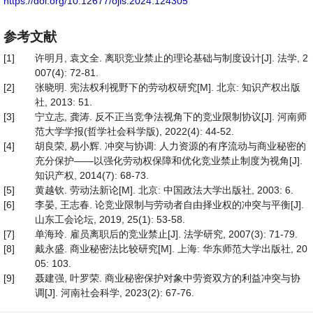
https://doi.org/10.12677/ojls.2024.124305
参考文献
[1]
许明月, 袁文全. 离职竞业禁止的理论基础与制度设计[J]. 法学, 2
007(4): 72-81.
[2]
张晓明. 宪法权利视野下的劳动权研究[M]. 北京: 知识产权出版
社, 2013: 51.
[3]
宁立志, 龚涛. 反不正当竞争法视角下的竞业限制协议[J]. 河南师
范大学学报(哲学社会科学版), 2022(4): 44-52.
[4]
胡良荣, 易小辉. 冲突与协调: 人力资源的有序流动与商业秘密的
充分保护——以强化劳动权保障和优化竞业禁止制度为视角[J].
知识产权, 2014(7): 68-73.
[5]
黄越钦. 劳动法新论[M]. 北京: 中国政法大学出版社, 2003: 6.
[6]
李晏, 王志春. 论竞业限制与劳动者自由择业权的冲突与平衡[J].
山东工会论坛, 2019, 25(1): 53-58.
[7]
单海玲. 雇员离职后的竞业禁止[J]. 法学研究, 2007(3): 71-79.
[8]
戴永盛. 商业秘密法比较研究[M]. 上海: 华东师范大学出版社, 20
05: 103.
[9]
聂建强, 叶罗荣. 商业秘密保护对象中劳资双方的利益冲突与协
调[J]. 河南社会科学, 2023(2): 67-76.