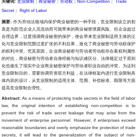
关键词:
竞业限制
；
商业秘密
；
劳动权
；
Non-Competition
；
Trade
Secret
；
Right of Labor
摘要:
作为劳动法领域内保护商业秘密的一种手段，竞业限制设立的初
衷是为防范企业人员流动而可能带来的商业秘密泄露风险。但企业超过
合理边界，过度强调商业秘密的保护，便会带来竞业限制适用主体的泛
化与竞业限制范围过度扩张的不利后果，激化了商业秘密与劳动权保护
的权利冲突。究其原因，企业商业秘密与劳动者劳动权存在着权利属性
的对抗，商业秘密与劳动者自身经验与知识难区分、法律规定过于原则
化也催生了现实中企业商业秘密保护与劳动者职业自由的冲突。为达到
竞业限制目的，需要协调劳资双方利益，在法律框架内进行竞业限制具
体内容的设计，从竞业限制的适用主体、范围、补偿标准、期限等方面
提高竞业限制合理性。
Abstract:
As a means of protecting trade secrets in the field of labor
law, the original intention of establishing non-competition is to
prevent the risk of trade secret leakage that may arise from the
movement of enterprise personnel. However, if enterprises exceed
reasonable boundaries and overly emphasize the protection of trade
secrets, it will lead to the generalization of the subject of non-