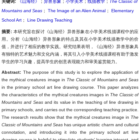
关键词:
《山海经》
；
异兽形象
；
小学美术
；
线描教学
；
The Classic of
Mountains and Seas
；
The Image of an Alien Animal
；
Elementary
School Art
；
Line Drawing Teaching
摘要:
本研究旨在探讨《山海经》异兽形象在小学美术线描课程中的应
用。分析《山海经》异兽形象的特点及其在小学美术线描教学中的价
值，并进行了相应的教学实践。研究结果表明，《山海经》异兽形象具
有独特的艺术魅力和文化内涵，将其引入小学美术线描课程有助于激发
学生的学习兴趣，提高学生的创意表现能力和审美鉴赏能力。
Abstract:
The purpose of this study is to explore the application of
the mythical creatures image in
The Cla
s
sic of Mountains and Seas
in the primary school art line drawing course. This paper analyzes
the characteristics of the mythical creatures images in
The
Classic
of
Mountains and Seas
and its value in the teaching of line drawing in
primary schools, and carries out the corresponding teaching practice.
The research results show that the mythical creatures image in
The
Classic of Mountains and Seas
has unique artistic charm and cultural
connotation, and introducing it into the primary school art line
drawing course is helpful to stimulate students’ learning interest, and