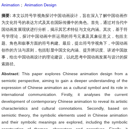
Animation
；
Animation Design
摘要:
本文以符号学视角探讨中国动画设计，旨在深入了解中国动画作
为文化符号的表达方式及其在国际传播中的角色。首先，通过对当代中
国动画发展现状进行分析，揭示其艺术特征与文化内涵。其次，基于符
号学理论，探讨中国动画中所运用的符号元素及其象征意义，包括主
题、角色和叙事方面的符号构建。最后，提出符号学视角下，中国动画
创作的方法与原则，包括彰显中国文化内涵、提升辨识度、讲述中国故
事，给出中国动画设计的理论建议，以此思考中国动画发展与设计的探
索路径。
Abstract:
This paper explores Chinese animation design from a
semiotic perspective, aiming to gain a deeper understanding of the
expression of Chinese animation as a cultural symbol and its role in
international communication. Firstly, it analyses the current
development of contemporary Chinese animation to reveal its artistic
characteristics and cultural connotations. Secondly, based on
semiotic theory, the symbolic elements used in Chinese animation
and their symbolic meanings are explored, including the symbolic