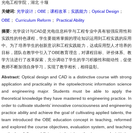
光电工程学院，湖北 十堰
关键词:
光学设计
；
OBE
；
课程改革
；
实践能力
；
Optical Design
；
OBE
；
Curriculum Reform
；
Practical Ability
摘要:
光学设计与CAD是光电信息科学与工程专业中具有较强应用性和
实践性的特色课程，学生要能将掌握的理论知识运用到工程实践的应用
中。为了培养学生的创新意识和工程实践能力，达成应用型人才培养的
目标，团队在教学中引入了OBE教育理念，对课程目标、评价体系、教
学方法进行了改革探索，充分调动了学生的学习积极性和能动性，促使
教师不断加强自身学习，实现了教学相长，相得益彰。
Abstract:
Optical design and CAD is a distinctive course with strong
application and practicality in the optoelectronic information science
and engineering major. Students must be able to apply the
theoretical knowledge they have mastered to engineering practice. In
order to cultivate students’ innovative consciousness and engineering
practice ability and achieve the goal of cultivating applied talents, the
team introduced the OBE education concept in teaching, reformed
and explored the course objectives, evaluation system, and teaching