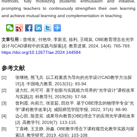
methods, fully mobilizing students’ enthusiasm and initiative,
prompting teachers to continuously strengthen their own learning
and achieve mutual learning and complementation in teaching.
文章引用：
曾维友, 付艳华, 李新克, 徐利, 王晴岚. OBE教育理念在光学
设计与CAD课程中的实践与探索[J]. 教育进展, 2024, 14(4): 765-769.
https://doi.org/10.12677/ae.2024.144584
参考文献
[1]
张继艳, 熊飞兵. 以工程素质为导向的光学设计CAD教学方法探
讨[J]. 中国电力教育, 2013(31): 93-94.
[2]
逯力红, 尚可可. 基于创新与实践能力培养的“光学设计”课程改革
与实践[J]. 科教导刊, 2019(26): 57-58.
[3]
曾利霞, 向前兰, 张亚茹, 田欣平. 基于OBE理念的物理学专业“光
学”课程教学改革[J]. 咸阳师范学院学报, 2022, 37(4): 88-90.
[4]
边心田, 陈贵宾. 成果导向教育(OBE)理念下的应用光学课程改革
[J]. 高教学刊, 2019(7): 113-115.
[5]
丁喜峰, 王文静, 孙鑫. OBE教学理念下课程规范化教学实践与探
索[J]. 教学研究, 2019, 42(6): 103-108.