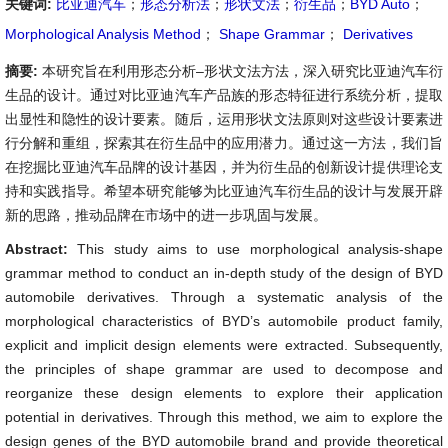
关键词:
比亚迪汽车
；
形态分析法
；
形状文法
；
衍生品
；
BYD Auto
；
Morphological Analysis Method
；
Shape Grammar
；
Derivatives
摘要:
本研究旨在利用形态分析–形状文法方法，深入研究比亚迪汽车衍
生品的设计。通过对比亚迪汽车产品族的形态特征进行系统分析，提取
出显性和隐性的设计要素。随后，运用形状文法原则对这些设计要素进
行分解和重组，探索其在衍生品中的应用潜力。通过这一方法，我们旨
在挖掘比亚迪汽车品牌的设计基因，并为衍生品的创新设计提供理论支
持和实践指导。希望本研究能够为比亚迪汽车衍生品的设计与发展开辟
新的思路，推动品牌在市场中的进一步巩固与发展。
Abstract:
This study aims to use morphological analysis-shape
grammar method to conduct an in-depth study of the design of BYD
automobile derivatives. Through a systematic analysis of the
morphological characteristics of BYD’s automobile product family,
explicit and implicit design elements were extracted. Subsequently,
the principles of shape grammar are used to decompose and
reorganize these design elements to explore their application
potential in derivatives. Through this method, we aim to explore the
design genes of the BYD automobile brand and provide theoretical