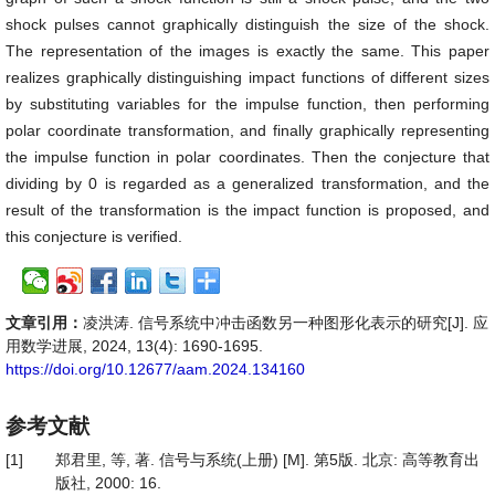
shock pulses cannot graphically distinguish the size of the shock.
The representation of the images is exactly the same. This paper
realizes graphically distinguishing impact functions of different sizes
by substituting variables for the impulse function, then performing
polar coordinate transformation, and finally graphically representing
the impulse function in polar coordinates. Then the conjecture that
dividing by 0 is regarded as a generalized transformation, and the
result of the transformation is the impact function is proposed, and
this conjecture is verified.
文章引用：
凌洪涛. 信号系统中冲击函数另一种图形化表示的研究[J]. 应
用数学进展, 2024, 13(4): 1690-1695.
https://doi.org/10.12677/aam.2024.134160
参考文献
[1]
郑君里, 等, 著. 信号与系统(上册) [M]. 第5版. 北京: 高等教育出
版社, 2000: 16.