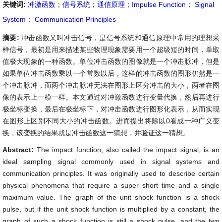
关键词:
冲激函数
；
信号系统
；
通信原理
；
Impulse Function
；
Signal
System
；
Communication Principles
摘要:
冲击函数又叫冲击信号，是信号系统和通信原理中常用的理想采
样信号，最初是用来描述某些物理现象需要用一个超级短的时间，单取
值极大现象的一种函数。单位冲击函数的图像就是一个冲击脉冲，但是
如果单位冲击函数乘以一个常数以后，这样的冲击函数的图形仍然是一
个冲击脉冲，而两个冲击脉冲无法在图形上区分冲击的大小，两者在图
像的表示上一模一样。本文通过对冲激函数进行变量代换，然后再进行
极坐标变换，最后在极坐标下，对冲击函数进行图形化表示，从而实现
在图形上区别不同大小的冲击函数。进而提出将除以0看成一种广义变
换，该变换的结果就是冲击函数这一猜想，并验证这一猜想。
Abstract:
The impact function, also called the impact signal, is an
ideal sampling signal commonly used in signal systems and
communication principles. It was originally used to describe certain
physical phenomena that require a super short time and a single
maximum value. The graph of the unit shock function is a shock
pulse, but if the unit shock function is multiplied by a constant, the
graph of such a shock function is still a shock pulse, and the two