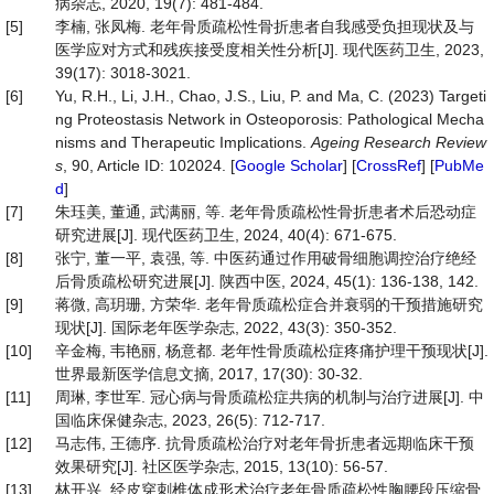
病杂志, 2020, 19(7): 481-484.
[5]
李楠, 张凤梅. 老年骨质疏松性骨折患者自我感受负担现状及与
医学应对方式和残疾接受度相关性分析[J]. 现代医药卫生, 2023,
39(17): 3018-3021.
[6]
Yu, R.H., Li, J.H., Chao, J.S., Liu, P. and Ma, C. (2023) Targeti
ng Proteostasis Network in Osteoporosis: Pathological Mecha
nisms and Therapeutic Implications.
Ageing Research Review
s
, 90, Article ID: 102024. [
Google Scholar
] [
CrossRef
] [
PubMe
d
]
[7]
朱珏美, 董通, 武满丽, 等. 老年骨质疏松性骨折患者术后恐动症
研究进展[J]. 现代医药卫生, 2024, 40(4): 671-675.
[8]
张宁, 董一平, 袁强, 等. 中医药通过作用破骨细胞调控治疗绝经
后骨质疏松研究进展[J]. 陕西中医, 2024, 45(1): 136-138, 142.
[9]
蒋微, 高玥珊, 方荣华. 老年骨质疏松症合并衰弱的干预措施研究
现状[J]. 国际老年医学杂志, 2022, 43(3): 350-352.
[10]
辛金梅, 韦艳丽, 杨意都. 老年性骨质疏松症疼痛护理干预现状[J].
世界最新医学信息文摘, 2017, 17(30): 30-32.
[11]
周琳, 李世军. 冠心病与骨质疏松症共病的机制与治疗进展[J]. 中
国临床保健杂志, 2023, 26(5): 712-717.
[12]
马志伟, 王德序. 抗骨质疏松治疗对老年骨折患者远期临床干预
效果研究[J]. 社区医学杂志, 2015, 13(10): 56-57.
[13]
林开兴. 经皮穿刺椎体成形术治疗老年骨质疏松性胸腰段压缩骨