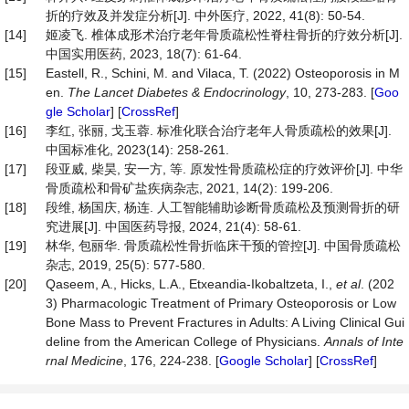
折的疗效及并发症分析[J]. 中外医疗, 2022, 41(8): 50-54.
[14]
姬凌飞. 椎体成形术治疗老年骨质疏松性脊柱骨折的疗效分析[J].
中国实用医药, 2023, 18(7): 61-64.
[15]
Eastell, R., Schini, M. and Vilaca, T. (2022) Osteoporosis in M
en.
The Lancet Diabetes & Endocrinology
, 10, 273-283. [
Goo
gle Scholar
] [
CrossRef
]
[16]
李红, 张丽, 戈玉蓉. 标准化联合治疗老年人骨质疏松的效果[J].
中国标准化, 2023(14): 258-261.
[17]
段亚威, 柴昊, 安一方, 等. 原发性骨质疏松症的疗效评价[J]. 中华
骨质疏松和骨矿盐疾病杂志, 2021, 14(2): 199-206.
[18]
段维, 杨国庆, 杨连. 人工智能辅助诊断骨质疏松及预测骨折的研
究进展[J]. 中国医药导报, 2024, 21(4): 58-61.
[19]
林华, 包丽华. 骨质疏松性骨折临床干预的管控[J]. 中国骨质疏松
杂志, 2019, 25(5): 577-580.
[20]
Qaseem, A., Hicks, L.A., Etxeandia-Ikobaltzeta, I.,
et al
. (202
3) Pharmacologic Treatment of Primary Osteoporosis or Low
Bone Mass to Prevent Fractures in Adults: A Living Clinical Gui
deline from the American College of Physicians.
Annals of Inte
rnal Medicine
, 176, 224-238. [
Google Scholar
] [
CrossRef
]