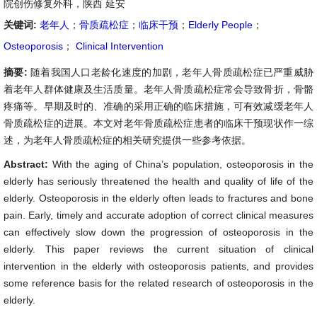
院创伤修复外科，陕西 延安
关键词:
老年人
；
骨质疏松症
；
临床干预
；
Elderly People
；
Osteoporosis
；
Clinical Intervention
摘要:
随着我国人口老龄化速度的加剧，老年人骨质疏松症已严重威胁
着老年人群体健康及生活质量。老年人骨质疏松症常会导致骨折，骨骼
疼痛等。早期及时的、准确的采用正确的临床措施，可有效减缓老年人
骨质疏松症的进展。本文对老年骨质疏松症患者的临床干预现状作一综
述，为老年人骨质疏松症的相关研究提供一些参考依据。
Abstract:
With the aging of China’s population, osteoporosis in the
elderly has seriously threatened the health and quality of life of the
elderly. Osteoporosis in the elderly often leads to fractures and bone
pain. Early, timely and accurate adoption of correct clinical measures
can effectively slow down the progression of osteoporosis in the
elderly. This paper reviews the current situation of clinical
intervention in the elderly with osteoporosis patients, and provides
some reference basis for the related research of osteoporosis in the
elderly.