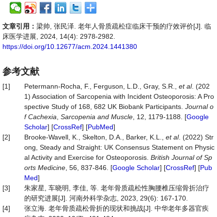
文章引用：
梁帅, 张民泽. 老年人骨质疏松症临床干预的疗效评价[J]. 临
床医学进展, 2024, 14(4): 2978-2982.
https://doi.org/10.12677/acm.2024.1441380
参考文献
[1]
Petermann-Rocha, F., Ferguson, L.D., Gray, S.R.,
et al
. (202
1) Association of Sarcopenia with Incident Osteoporosis: A Pro
spective Study of 168, 682 UK Biobank Participants.
Journal o
f Cachexia
,
Sarcopenia and Muscle
, 12, 1179-1188. [
Google
Scholar
] [
CrossRef
] [
PubMed
]
[2]
Brooke-Wavell, K., Skelton, D.A., Barker, K.L.,
et al
. (2022) Str
ong, Steady and Straight: UK Consensus Statement on Physic
al Activity and Exercise for Osteoporosis.
British Journal of Sp
orts Medicine
, 56, 837-846. [
Google Scholar
] [
CrossRef
] [
Pub
Med
]
[3]
朱家星, 车晓明, 李佳, 等. 老年骨质疏松性胸腰椎压缩骨折治疗
的研究进展[J]. 河南外科学杂志, 2023, 29(6): 167-170.
[4]
张立海. 老年骨质疏松骨折的现状和挑战[J]. 中华老年多器官疾