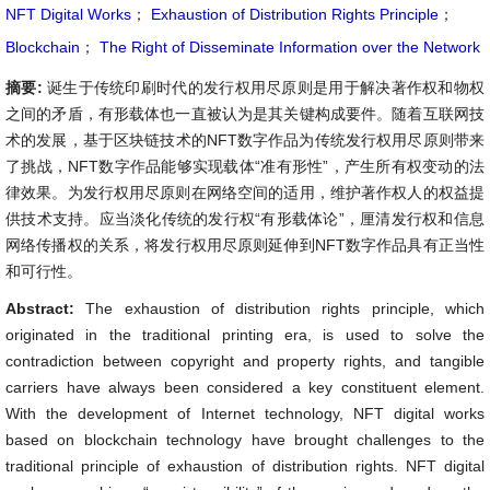
NFT Digital Works
；
Exhaustion of Distribution Rights Principle
；
Blockchain
；
The Right of Disseminate Information over the Network
摘要:
诞生于传统印刷时代的发行权用尽原则是用于解决著作权和物权
之间的矛盾，有形载体也一直被认为是其关键构成要件。随着互联网技
术的发展，基于区块链技术的NFT数字作品为传统发行权用尽原则带来
了挑战，NFT数字作品能够实现载体“准有形性”，产生所有权变动的法
律效果。为发行权用尽原则在网络空间的适用，维护著作权人的权益提
供技术支持。应当淡化传统的发行权“有形载体论”，厘清发行权和信息
网络传播权的关系，将发行权用尽原则延伸到NFT数字作品具有正当性
和可行性。
Abstract:
The exhaustion of distribution rights principle, which
originated in the traditional printing era, is used to solve the
contradiction between copyright and property rights, and tangible
carriers have always been considered a key constituent element.
With the development of Internet technology, NFT digital works
based on blockchain technology have brought challenges to the
traditional principle of exhaustion of distribution rights. NFT digital