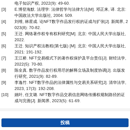
电子知识产权, 2022(9): 49-60.
[3]
E.博登海默. 法理学: 法律哲学与法律方法[M]. 邓正来, 译. 北京:
中国政法大学出版社, 2004: 509.
[4]
刘维, 林星成. 论NFT数字作品发行权的证成与扩张[J]. 新闻界, 2
023(8): 70-82.
[5]
王迁. 网络著作权专有权利研究[M]. 北京: 中国人民大学出版社,
2022.
[6]
王迁. 知识产权法教程(第七版) [M]. 北京: 中国人民大学出版社,
2021: 191-192.
[7]
王江桥. NFT交易模式下的著作权保护及平台责任[J]. 财经法学,
2022(5): 70-80.
[8]
陈全真. 数字作品发行权用尽的解释立场及制度协调[J]. 出版发
行研究, 2021(9): 82-89.
[9]
李逸竹. NFT数字作品的法律属性与交易关系研究[J]. 清华法学,
2023, 17(3): 192-208.
[10]
姚叶, 任文璐. NFT数字作品交易信息网络传播权规制路径的证
成与完善[J]. 新闻界, 2023(5): 61-69.
投稿