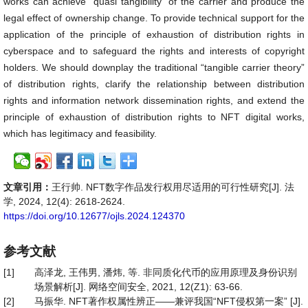
works can achieve “quasi tangibility” of the carrier and produce the
legal effect of ownership change. To provide technical support for the
application of the principle of exhaustion of distribution rights in
cyberspace and to safeguard the rights and interests of copyright
holders. We should downplay the traditional “tangible carrier theory”
of distribution rights, clarify the relationship between distribution
rights and information network dissemination rights, and extend the
principle of exhaustion of distribution rights to NFT digital works,
which has legitimacy and feasibility.
文章引用：
王行帅. NFT数字作品发行权用尽适用的可行性研究[J]. 法
学, 2024, 12(4): 2618-2624.
https://doi.org/10.12677/ojls.2024.124370
参考文献
[1]
高泽龙, 王伟男, 潘炜, 等. 非同质化代币的应用原理及身份识别
场景解析[J]. 网络空间安全, 2021, 12(Z1): 63-66.
[2]
马振华. NFT著作权属性辨正——兼评我国“NFT侵权第一案” [J].