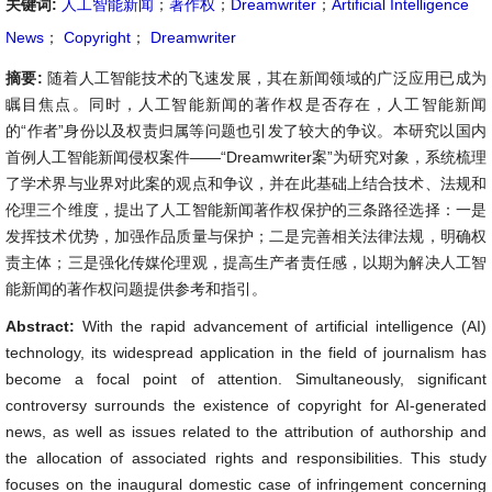
关键词:
人工智能新闻
；
著作权
；
Dreamwriter
；
Artificial Intelligence
News
；
Copyright
；
Dreamwriter
摘要:
随着人工智能技术的飞速发展，其在新闻领域的广泛应用已成为
瞩目焦点。同时，人工智能新闻的著作权是否存在，人工智能新闻
的“作者”身份以及权责归属等问题也引发了较大的争议。本研究以国内
首例人工智能新闻侵权案件——“Dreamwriter案”为研究对象，系统梳理
了学术界与业界对此案的观点和争议，并在此基础上结合技术、法规和
伦理三个维度，提出了人工智能新闻著作权保护的三条路径选择：一是
发挥技术优势，加强作品质量与保护；二是完善相关法律法规，明确权
责主体；三是强化传媒伦理观，提高生产者责任感，以期为解决人工智
能新闻的著作权问题提供参考和指引。
Abstract:
With the rapid advancement of artificial intelligence (AI)
technology, its widespread application in the field of journalism has
become a focal point of attention. Simultaneously, significant
controversy surrounds the existence of copyright for AI-generated
news, as well as issues related to the attribution of authorship and
the allocation of associated rights and responsibilities. This study
focuses on the inaugural domestic case of infringement concerning