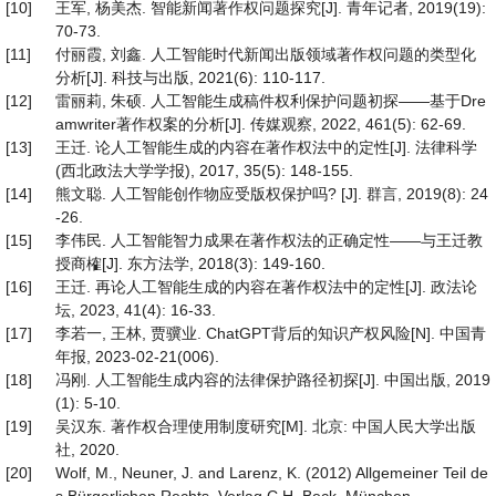
[10]
王军, 杨美杰. 智能新闻著作权问题探究[J]. 青年记者, 2019(19):
70-73.
[11]
付丽霞, 刘鑫. 人工智能时代新闻出版领域著作权问题的类型化
分析[J]. 科技与出版, 2021(6): 110-117.
[12]
雷丽莉, 朱硕. 人工智能生成稿件权利保护问题初探——基于Dre
amwriter著作权案的分析[J]. 传媒观察, 2022, 461(5): 62-69.
[13]
王迁. 论人工智能生成的内容在著作权法中的定性[J]. 法律科学
(西北政法大学学报), 2017, 35(5): 148-155.
[14]
熊文聪. 人工智能创作物应受版权保护吗? [J]. 群言, 2019(8): 24
-26.
[15]
李伟民. 人工智能智力成果在著作权法的正确定性——与王迁教
授商榷[J]. 东方法学, 2018(3): 149-160.
[16]
王迁. 再论人工智能生成的内容在著作权法中的定性[J]. 政法论
坛, 2023, 41(4): 16-33.
[17]
李若一, 王林, 贾骥业. ChatGPT背后的知识产权风险[N]. 中国青
年报, 2023-02-21(006).
[18]
冯刚. 人工智能生成内容的法律保护路径初探[J]. 中国出版, 2019
(1): 5-10.
[19]
吴汉东. 著作权合理使用制度研究[M]. 北京: 中国人民大学出版
社, 2020.
[20]
Wolf, M., Neuner, J. and Larenz, K. (2012) Allgemeiner Teil de