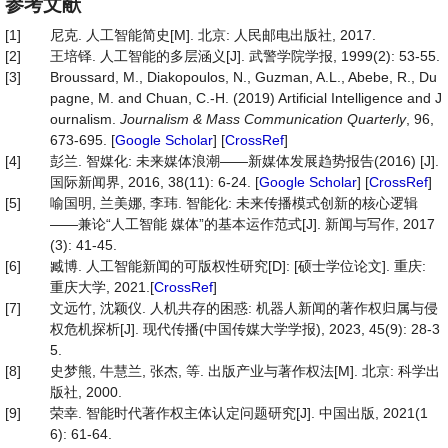
参考文献
[1]
尼克. 人工智能简史[M]. 北京: 人民邮电出版社, 2017.
[2]
王培铎. 人工智能的多层涵义[J]. 武警学院学报, 1999(2): 53-55.
[3]
Broussard, M., Diakopoulos, N., Guzman, A.L., Abebe, R., Du
pagne, M. and Chuan, C.-H. (2019) Artificial Intelligence and J
ournalism.
Journalism & Mass Communication Quarterly
, 96,
673-695. [
Google Scholar
] [
CrossRef
]
[4]
彭兰. 智媒化: 未来媒体浪潮——新媒体发展趋势报告(2016) [J].
国际新闻界, 2016, 38(11): 6-24. [
Google Scholar
] [
CrossRef
]
[5]
喻国明, 兰美娜, 李玮. 智能化: 未来传播模式创新的核心逻辑
——兼论“人工智能 媒体”的基本运作范式[J]. 新闻与写作, 2017
(3): 41-45.
[6]
臧博. 人工智能新闻的可版权性研究[D]: [硕士学位论文]. 重庆:
重庆大学, 2021.[
CrossRef
]
[7]
文远竹, 沈颖仪. 人机共存的困惑: 机器人新闻的著作权归属与侵
权危机探析[J]. 现代传播(中国传媒大学学报), 2023, 45(9): 28-3
5.
[8]
史梦熊, 牛慧兰, 张杰, 等. 出版产业与著作权法[M]. 北京: 科学出
版社, 2000.
[9]
荣幸. 智能时代著作权主体认定问题研究[J]. 中国出版, 2021(1
6): 61-64.