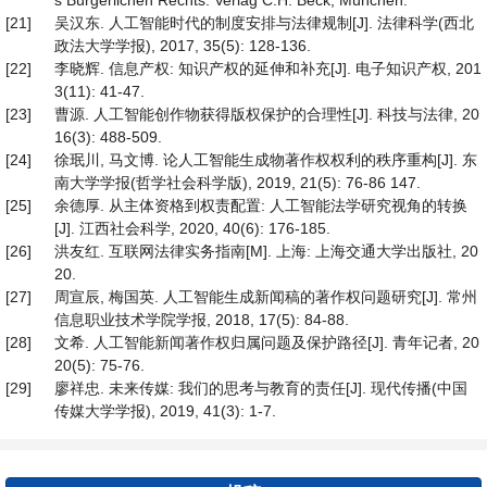
s Bürgerlichen Rechts. Verlag C.H. Beck, München.
[21]
吴汉东. 人工智能时代的制度安排与法律规制[J]. 法律科学(西北
政法大学学报), 2017, 35(5): 128-136.
[22]
李晓辉. 信息产权: 知识产权的延伸和补充[J]. 电子知识产权, 201
3(11): 41-47.
[23]
曹源. 人工智能创作物获得版权保护的合理性[J]. 科技与法律, 20
16(3): 488-509.
[24]
徐珉川, 马文博. 论人工智能生成物著作权权利的秩序重构[J]. 东
南大学学报(哲学社会科学版), 2019, 21(5): 76-86 147.
[25]
余德厚. 从主体资格到权责配置: 人工智能法学研究视角的转换
[J]. 江西社会科学, 2020, 40(6): 176-185.
[26]
洪友红. 互联网法律实务指南[M]. 上海: 上海交通大学出版社, 20
20.
[27]
周宣辰, 梅国英. 人工智能生成新闻稿的著作权问题研究[J]. 常州
信息职业技术学院学报, 2018, 17(5): 84-88.
[28]
文希. 人工智能新闻著作权归属问题及保护路径[J]. 青年记者, 20
20(5): 75-76.
[29]
廖祥忠. 未来传媒: 我们的思考与教育的责任[J]. 现代传播(中国
传媒大学学报), 2019, 41(3): 1-7.