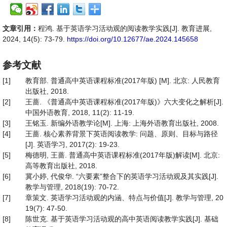
文章引用：
程鸿. 基于英语学习活动观的阅读教学实践[J]. 教育进展,
2024, 14(5): 73-79.
https://doi.org/10.12677/ae.2024.145658
参考文献
[1]
教育部. 普通高中英语课程标准(2017年版) [M]. 北京: 人民教育
出版社, 2018.
[2]
王蔷. 《普通高中英语课程标准(2017年版)》六大变化之解析[J].
中国外语教育, 2018, 11(2): 11-19.
[3]
王铭玉. 新编外语教学论[M]. 上海: 上海外语教育出版社, 2008.
[4]
王蔷. 核心素养背景下英语阅读教学: 问题、原则、目标与路径
[J]. 英语学习, 2017(2): 19-23.
[5]
梅德明, 王蔷. 普通高中英语课程标准(2017年版)解读[M]. 北京:
高等教育出版社, 2018.
[6]
冀小婷, 代俊华. “六要素”整合下的英语学习活动观及其实践[J].
教学与管理, 2018(19): 70-72.
[7]
章策文. 英语学习活动观的内涵、特点与价值[J]. 教学与管理, 20
19(7): 47-50.
[8]
陈世克. 基于英语学习活动观的高中英语阅读教学实践[J]. 基础