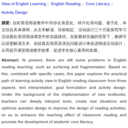
View of English Learning
；
English Reading
；
Core Literacy
；
Activity Design
摘要:
当前英语阅读教学中尚存在表层化、碎片化等问题。基于此，本
文结合具体课例，从文本解读、目标制定、活动设计三个方面探究学习
活动观在英语阅读课堂中的实践路径。在新教材实施的背景下，教师可
以深度解读文本、创设真实情景及优化问题设计来改进阅读活动设计，
从而提升课堂阅读教学效果，促进学生核心素养的发展。
Abstract:
At present, there are still some problems in English
reading teaching, such as surfacing and fragmentation. Based on
this, combined with specific cases, this paper explores the practical
path of learning activity view in English reading classroom from three
aspects: text interpretation, goal formulation and activity design.
Under the background of the implementation of new textbooks,
teachers can deeply interpret texts, create real situations and
optimize question design to improve the design of reading activities,
so as to enhance the teaching effect of classroom reading and
promote the development of students’ core literacy.