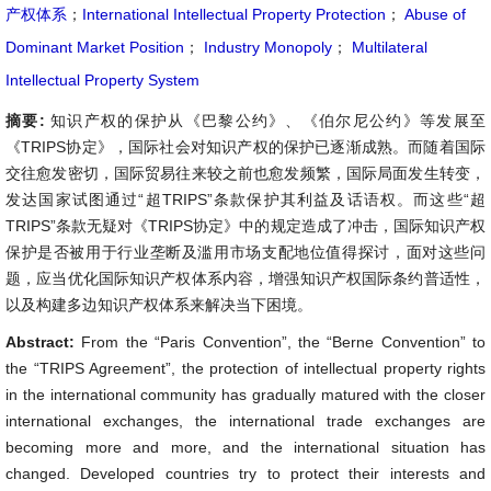
产权体系
；
International Intellectual Property Protection
；
Abuse of
Dominant Market Position
；
Industry Monopoly
；
Multilateral
Intellectual Property System
摘要:
知识产权的保护从《巴黎公约》、《伯尔尼公约》等发展至
《TRIPS协定》，国际社会对知识产权的保护已逐渐成熟。而随着国际
交往愈发密切，国际贸易往来较之前也愈发频繁，国际局面发生转变，
发达国家试图通过“超TRIPS”条款保护其利益及话语权。而这些“超
TRIPS”条款无疑对《TRIPS协定》中的规定造成了冲击，国际知识产权
保护是否被用于行业垄断及滥用市场支配地位值得探讨，面对这些问
题，应当优化国际知识产权体系内容，增强知识产权国际条约普适性，
以及构建多边知识产权体系来解决当下困境。
Abstract:
From the “Paris Convention”, the “Berne Convention” to
the “TRIPS Agreement”, the protection of intellectual property rights
in the international community has gradually matured with the closer
international exchanges, the international trade exchanges are
becoming more and more, and the international situation has
changed. Developed countries try to protect their interests and