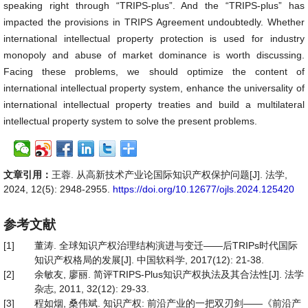
speaking right through “TRIPS-plus”. And the “TRIPS-plus” has
impacted the provisions in TRIPS Agreement undoubtedly. Whether
international intellectual property protection is used for industry
monopoly and abuse of market dominance is worth discussing.
Facing these problems, we should optimize the content of
international intellectual property system, enhance the universality of
international intellectual property treaties and build a multilateral
intellectual property system to solve the present problems.
文章引用：
王蓉. 从高新技术产业论国际知识产权保护问题[J]. 法学,
2024, 12(5): 2948-2955.
https://doi.org/10.12677/ojls.2024.125420
参考文献
[1]
董涛. 全球知识产权治理结构演进与变迁——后TRIPs时代国际
知识产权格局的发展[J]. 中国软科学, 2017(12): 21-38.
[2]
余敏友, 廖丽. 简评TRIPS-Plus知识产权执法及其合法性[J]. 法学
杂志, 2011, 32(12): 29-33.
[3]
程如烟, 桑伟斌. 知识产权: 前沿产业的一把双刃剑——《前沿产